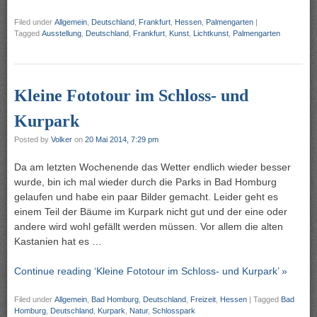
Filed under
Allgemein
,
Deutschland
,
Frankfurt
,
Hessen
,
Palmengarten
|
Tagged
Ausstellung
,
Deutschland
,
Frankfurt
,
Kunst
,
Lichtkunst
,
Palmengarten
Kleine Fototour im Schloss- und
Kurpark
Posted by
Volker
on
20 Mai 2014, 7:29 pm
Da am letzten Wochenende das Wetter endlich wieder besser
wurde, bin ich mal wieder durch die Parks in Bad Homburg
gelaufen und habe ein paar Bilder gemacht. Leider geht es
einem Teil der Bäume im Kurpark nicht gut und der eine oder
andere wird wohl gefällt werden müssen. Vor allem die alten
Kastanien hat es …
Continue reading ‘Kleine Fototour im Schloss- und Kurpark’ »
Filed under
Allgemein
,
Bad Homburg
,
Deutschland
,
Freizeit
,
Hessen
|
Tagged
Bad
Homburg
,
Deutschland
,
Kurpark
,
Natur
,
Schlosspark