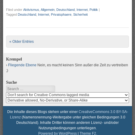
Filed under
Aktivismus
,
Allgemein
,
Deutschland
,
Internet
,
Politik
|
Tagged
Deutschland
,
Internet
,
Privatsphaere
,
Sicherheit
Post navigation
« Older Entries
Krempel
Fliegende Ebene
Nein, es macht keinen Sinn außer die Zeit zu vertreiben
;)
Suche
Search
Search
media
search
for
media
usage
for
Die Inhalte dieses Blogs stehen unter einer
CreativeCommons 3.0 BY-SA-
rights
modification
Lizenz
(Namensnennung-Weitergabe unter gleichen Bedingungen 3.0
rights
Deutschland). Inhalte Dritter können anderen Lizenz- und/oder
Nutzungsbedingungen unterliegen.
Powered by WordPress
|
Theme F2.