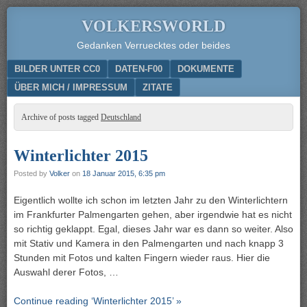
VOLKERSWORLD
Gedanken Verruecktes oder beides
Menu
SKIP TO CONTENT
BILDER UNTER CC0
DATEN-F00
DOKUMENTE
ÜBER MICH / IMPRESSUM
ZITATE
Archive of posts tagged
Deutschland
Winterlichter 2015
Posted by
Volker
on
18 Januar 2015, 6:35 pm
Eigentlich wollte ich schon im letzten Jahr zu den Winterlichtern
im Frankfurter Palmengarten gehen, aber irgendwie hat es nicht
so richtig geklappt. Egal, dieses Jahr war es dann so weiter. Also
mit Stativ und Kamera in den Palmengarten und nach knapp 3
Stunden mit Fotos und kalten Fingern wieder raus. Hier die
Auswahl derer Fotos, …
Continue reading ‘Winterlichter 2015’ »