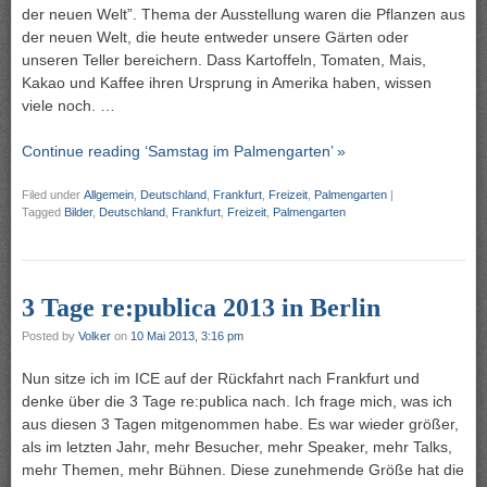
der neuen Welt”. Thema der Ausstellung waren die Pflanzen aus
der neuen Welt, die heute entweder unsere Gärten oder
unseren Teller bereichern. Dass Kartoffeln, Tomaten, Mais,
Kakao und Kaffee ihren Ursprung in Amerika haben, wissen
viele noch. …
Continue reading ‘Samstag im Palmengarten’ »
Filed under
Allgemein
,
Deutschland
,
Frankfurt
,
Freizeit
,
Palmengarten
|
Tagged
Bilder
,
Deutschland
,
Frankfurt
,
Freizeit
,
Palmengarten
3 Tage re:publica 2013 in Berlin
Posted by
Volker
on
10 Mai 2013, 3:16 pm
Nun sitze ich im ICE auf der Rückfahrt nach Frankfurt und
denke über die 3 Tage re:publica nach. Ich frage mich, was ich
aus diesen 3 Tagen mitgenommen habe. Es war wieder größer,
als im letzten Jahr, mehr Besucher, mehr Speaker, mehr Talks,
mehr Themen, mehr Bühnen. Diese zunehmende Größe hat die