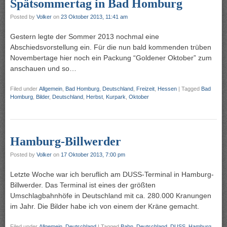
Spätsommertag in Bad Homburg
Posted by
Volker
on
23 Oktober 2013, 11:41 am
Gestern legte der Sommer 2013 nochmal eine
Abschiedsvorstellung ein. Für die nun bald kommenden trüben
Novembertage hier noch ein Packung “Goldener Oktober” zum
anschauen und so…
Filed under
Allgemein
,
Bad Homburg
,
Deutschland
,
Freizeit
,
Hessen
|
Tagged
Bad
Homburg
,
Bilder
,
Deutschland
,
Herbst
,
Kurpark
,
Oktober
Hamburg-Billwerder
Posted by
Volker
on
17 Oktober 2013, 7:00 pm
Letzte Woche war ich beruflich am DUSS-Terminal in Hamburg-
Billwerder. Das Terminal ist eines der größten
Umschlagbahnhöfe in Deutschland mit ca. 280.000 Kranungen
im Jahr. Die Bilder habe ich von einem der Kräne gemacht.
Filed under
Allgemein
,
Deutschland
|
Tagged
Bahn
,
Deutschland
,
DUSS
,
Hamburg
,