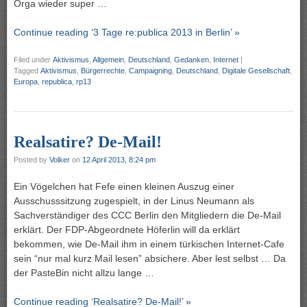
Orga wieder super …
Continue reading ‘3 Tage re:publica 2013 in Berlin’ »
Filed under
Aktivismus
,
Allgemein
,
Deutschland
,
Gedanken
,
Internet
|
Tagged
Aktivismus
,
Bürgerrechte
,
Campaigning
,
Deutschland
,
Digitale Gesellschaft
,
Europa
,
republica
,
rp13
Realsatire? De-Mail!
Posted by
Volker
on
12 April 2013, 8:24 pm
Ein Vögelchen hat Fefe einen kleinen Auszug einer
Ausschusssitzung zugespielt, in der Linus Neumann als
Sachverständiger des CCC Berlin den Mitgliedern die De-Mail
erklärt. Der FDP-Abgeordnete Höferlin will da erklärt
bekommen, wie De-Mail ihm in einem türkischen Internet-Cafe
sein “nur mal kurz Mail lesen” absichere. Aber lest selbst … Da
der PasteBin nicht allzu lange …
Continue reading ‘Realsatire? De-Mail!’ »