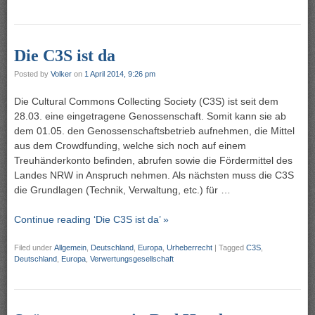
Die C3S ist da
Posted by
Volker
on
1 April 2014, 9:26 pm
Die Cultural Commons Collecting Society (C3S) ist seit dem
28.03. eine eingetragene Genossenschaft. Somit kann sie ab
dem 01.05. den Genossenschaftsbetrieb aufnehmen, die Mittel
aus dem Crowdfunding, welche sich noch auf einem
Treuhänderkonto befinden, abrufen sowie die Fördermittel des
Landes NRW in Anspruch nehmen. Als nächsten muss die C3S
die Grundlagen (Technik, Verwaltung, etc.) für …
Continue reading ‘Die C3S ist da’ »
Filed under
Allgemein
,
Deutschland
,
Europa
,
Urheberrecht
|
Tagged
C3S
,
Deutschland
,
Europa
,
Verwertungsgesellschaft