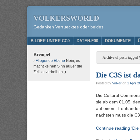
VOLKERSWORLD
Gedanken Verruecktes oder beides
Menu
SKIP TO CONTENT
BILDER UNTER CC0
DATEN-F00
DOKUMENTE
Krempel
Archive of posts tagged
Fliegende Ebene
Nein, es
macht keinen Sinn außer die
Zeit zu vertreiben ;)
Die C3S ist d
Posted by
Volker
on
1 April 
Die Cultural Commons 
sie ab dem 01.05. de
auf einem Treuhänder
nächsten muss die C3S
Continue reading ‘Die 