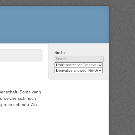
Suche
Search
Search
media
search
for
media
usage
for
rights
modification
senschaft. Somit kann
rights
, welche sich noch
nspruch nehmen. Als