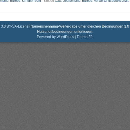
chland
,
Europa
,
Urheberrecht
|
Tagged
C3S
,
Deutschland
,
Europa
,
Verwertungsgesellschaft
3.0 BY-SA-Lizenz
(Namensnennung-Weitergabe unter gleichen Bedingungen 3.0 De
Nutzungsbedingungen unterliegen.
Powered by WordPress
|
Theme F2.