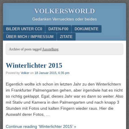
VOLKERSWORLD
Gedanken Verruecktes oder beides
Menu
SKIP TO CONTENT
BILDER UNTER CC0
DATEN-F00
DOKUMENTE
ÜBER MICH / IMPRESSUM
ZITATE
Archive of posts tagged
Ausstellung
Winterlichter 2015
Posted by
Volker
on
18 Januar 2015, 6:35 pm
Eigentlich wollte ich schon im letzten Jahr zu den Winterlichtern
im Frankfurter Palmengarten gehen, aber irgendwie hat es nicht
so richtig geklappt. Egal, dieses Jahr war es dann so weiter. Also
mit Stativ und Kamera in den Palmengarten und nach knapp 3
Stunden mit Fotos und kalten Fingern wieder raus. Hier die
Auswahl derer Fotos, …
Continue reading ‘Winterlichter 2015’ »