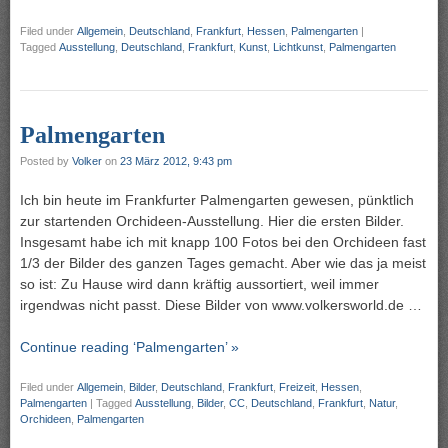
Filed under
Allgemein
,
Deutschland
,
Frankfurt
,
Hessen
,
Palmengarten
|
Tagged
Ausstellung
,
Deutschland
,
Frankfurt
,
Kunst
,
Lichtkunst
,
Palmengarten
Palmengarten
Posted by
Volker
on
23 März 2012, 9:43 pm
Ich bin heute im Frankfurter Palmengarten gewesen, pünktlich
zur startenden Orchideen-Ausstellung. Hier die ersten Bilder.
Insgesamt habe ich mit knapp 100 Fotos bei den Orchideen fast
1/3 der Bilder des ganzen Tages gemacht. Aber wie das ja meist
so ist: Zu Hause wird dann kräftig aussortiert, weil immer
irgendwas nicht passt. Diese Bilder von www.volkersworld.de …
Continue reading ‘Palmengarten’ »
Filed under
Allgemein
,
Bilder
,
Deutschland
,
Frankfurt
,
Freizeit
,
Hessen
,
Palmengarten
|
Tagged
Ausstellung
,
Bilder
,
CC
,
Deutschland
,
Frankfurt
,
Natur
,
Orchideen
,
Palmengarten