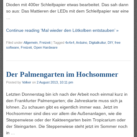
Dioden mit 400er Schleifpapier etwas bearbeitet. Das sah dann
so aus: Das Mattieren der LEDs mit dem Schleifpapier war eine
…
Continue reading ‘Mal wieder den Lötkolben entstauben’ »
Filed under
Allgemein
,
Freizeit
|
Tagged
4x4x4
,
Arduino
,
Digitalkultur
,
DIY
,
free
software
,
Freizeit
,
Open Hardware
Der Palmengarten im Hochsommer
Posted by
Volker
on
2 August 2013, 10:11 pm
Letzten Donnerstag bin ich nach der Arbeit noch einmal kurz in
den Frankfurter Palmengarten; die Jahreskarte muss sich ja
lohnen. Zu schauen gibt es eigentlich immer was. Jetzt im
Hochsommer sind dies vor allem die Außenanlagen, wie die
Steppenwiese oder der Kakteengarten beim Tropicarium oder
der Steingarten. Die Steppenwiese steht jetzt im Sommer noch
in …