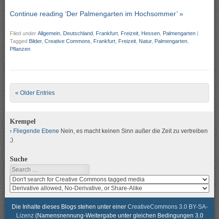
Continue reading ‘Der Palmengarten im Hochsommer’ »
Filed under
Allgemein
,
Deutschland
,
Frankfurt
,
Freizeit
,
Hessen
,
Palmengarten
|
Tagged
Bilder
,
Creative Commons
,
Frankfurt
,
Freizeit
,
Natur
,
Palmengarten
,
Pflanzen
Post navigation
« Older Entries
Krempel
Fliegende Ebene
Nein, es macht keinen Sinn außer die Zeit zu vertreiben
;)
Suche
Search
Search
media
search
for
media
usage
for
Die Inhalte dieses Blogs stehen unter einer
CreativeCommons 3.0 BY-SA-
rights
modification
Lizenz
(Namensnennung-Weitergabe unter gleichen Bedingungen 3.0