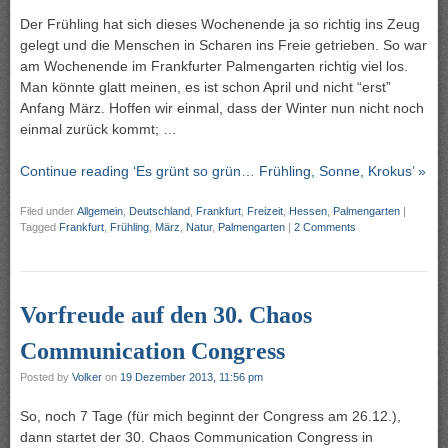
Der Frühling hat sich dieses Wochenende ja so richtig ins Zeug
gelegt und die Menschen in Scharen ins Freie getrieben. So war
am Wochenende im Frankfurter Palmengarten richtig viel los.
Man könnte glatt meinen, es ist schon April und nicht “erst”
Anfang März. Hoffen wir einmal, dass der Winter nun nicht noch
einmal zurück kommt; …
Continue reading ‘Es grünt so grün… Frühling, Sonne, Krokus’ »
Filed under
Allgemein
,
Deutschland
,
Frankfurt
,
Freizeit
,
Hessen
,
Palmengarten
|
Tagged
Frankfurt
,
Frühling
,
März
,
Natur
,
Palmengarten
|
2 Comments
Vorfreude auf den 30. Chaos
Communication Congress
Posted by
Volker
on
19 Dezember 2013, 11:56 pm
So, noch 7 Tage (für mich beginnt der Congress am 26.12.),
dann startet der 30. Chaos Communication Congress in