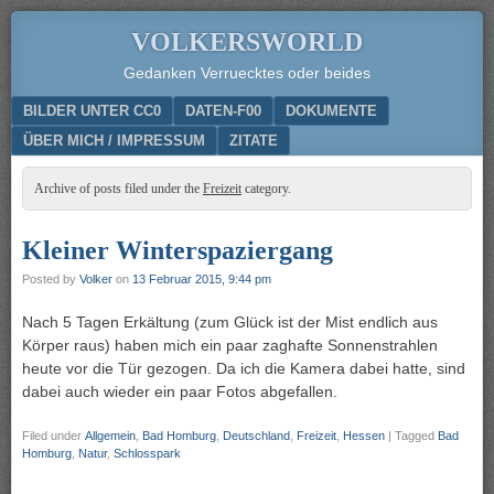
VOLKERSWORLD
Gedanken Verruecktes oder beides
Menu
SKIP TO CONTENT
BILDER UNTER CC0
DATEN-F00
DOKUMENTE
ÜBER MICH / IMPRESSUM
ZITATE
Archive of posts filed under the
Freizeit
category.
Kleiner Winterspaziergang
Posted by
Volker
on
13 Februar 2015, 9:44 pm
Nach 5 Tagen Erkältung (zum Glück ist der Mist endlich aus
Körper raus) haben mich ein paar zaghafte Sonnenstrahlen
heute vor die Tür gezogen. Da ich die Kamera dabei hatte, sind
dabei auch wieder ein paar Fotos abgefallen.
Filed under
Allgemein
,
Bad Homburg
,
Deutschland
,
Freizeit
,
Hessen
|
Tagged
Bad
Homburg
,
Natur
,
Schlosspark