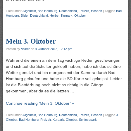
Filed under
Allgemein
,
Bad Homburg
,
Deutschland
,
Freizeit
,
Hessen
|
Tagged
Bad
Homburg
,
Bilder
,
Deutschland
,
Herbst
,
Kurpark
,
Oktober
Mein 3. Oktober
Posted by
Volker
on
4 Oktober 2013, 12:12 pm
Während die einen an dem Tag wichtige Reden geschwungen
und sich auf die Schulter geklopft haben, habe ich das schöne
Wetter genutzt und bin morgens mit der Kamera durch Bad
Homburg gelaufen und habe die SD-Karte voll geknipst. Leider
ist die Blattfärbung noch nicht so richtig in die Gänge
gekommen, aber da es die letzten …
Continue reading ‘Mein 3. Oktober’ »
Filed under
Allgemein
,
Bad Homburg
,
Deutschland
,
Freizeit
,
Hessen
|
Tagged
3.
Oktober
,
Bad Homburg
,
Freizeit
,
Kurpark
,
Oktober
,
Schlosspark