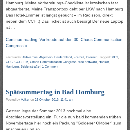
Hamburg. Meine Vorbereitungs-Checkliste ist inzwischen fast
abgearbeitet. Meine Transportbox geht per LKW nach Hamburg
Das Hotel-Zimmer ist längst gebucht – im Radisson, direkt
neben dem CCH ;) Das Ticket ist auch besorgt Der neue Laptop
ist …
Continue reading ‘Vorfreude auf den 30. Chaos Communication
Congress’ »
Filed under
Aktivismus
,
Allgemein
,
Deutschland
,
Freizeit
,
Internet
|
Tagged
30C3
,
CCC
,
CCCFFM
,
Chaos Communication Congress
,
free software
,
Hacker
,
Hamburg
,
Seidenstraße
|
1 Comment
Spätsommertag in Bad Homburg
Posted by
Volker
on
23 Oktober 2013, 11:41 am
Gestern legte der Sommer 2013 nochmal eine
Abschiedsvorstellung ein. Für die nun bald kommenden trüben
Novembertage hier noch ein Packung “Goldener Oktober” zum
anschauen und so…