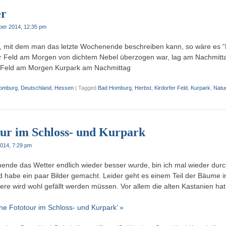
er
ber 2014, 12:35 pm
t, mit dem man das letzte Wochenende beschreiben kann, so wäre es 
r Feld am Morgen von dichtem Nebel überzogen war, lag am Nachmitta
er Feld am Morgen Kurpark am Nachmittag
omburg
,
Deutschland
,
Hessen
|
Tagged
Bad Homburg
,
Herbst
,
Kirdorfer Feld
,
Kurpark
,
Natu
our im Schloss- und Kurpark
2014, 7:29 pm
nde das Wetter endlich wieder besser wurde, bin ich mal wieder durc
habe ein paar Bilder gemacht. Leider geht es einem Teil der Bäume i
ere wird wohl gefällt werden müssen. Vor allem die alten Kastanien ha
ine Fototour im Schloss- und Kurpark’ »