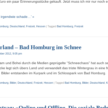
Euro ein paar Erinnerungsstücke gekauft. Jetzt muss ich mir nur noch e
, irgendwie schade…’ »
omburg
,
Deutschland
,
Freizeit
,
Hessen
|
Tagged
Bad Homburg
,
Freizeit
rland – Bad Homburg im Schnee
ber 2012, 9:05 pm
m und Bohei durch die Medien geprügelte “Schneechaos” hat auch se
e legt sich übers Land und verwandelt das triste Wintergrau in eine f
e Bilder entstanden im Kurpark und im Schlosspark von Bad Homburg.
omburg
,
Bilder
,
Deutschland
,
Freizeit
,
Hessen
|
Tagged
Bad Homburg
,
Bilder
,
Deutschland
,
K
trag: »Online und Offline. Die soziale Bed