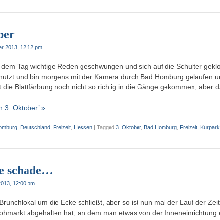
ber
er 2013, 12:12 pm
 dem Tag wichtige Reden geschwungen und sich auf die Schulter geklo
nutzt und bin morgens mit der Kamera durch Bad Homburg gelaufen u
ist die Blattfärbung noch nicht so richtig in die Gänge gekommen, aber d
n 3. Oktober’ »
omburg
,
Deutschland
,
Freizeit
,
Hessen
|
Tagged
3. Oktober
,
Bad Homburg
,
Freizeit
,
Kurpark
ie schade…
2013, 12:00 pm
runchlokal um die Ecke schließt, aber so ist nun mal der Lauf der Zeit
lohmarkt abgehalten hat, an dem man etwas von der Inneneinrichtung