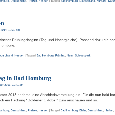
omburg
,
Deutschland
,
Freizeit
,
Hessen
|
Tagged
Bad Homburg
,
Deutschland
,
Kurpark
,
Natur
en
 2014, 10:30 pm
mischer Frühlingsbeginn (Tag-und-Nachtgleiche). Passend dazu ein pa
 Homburg.
eutschland
,
Hessen
|
Tagged
Bad Homburg
,
Frühling
,
Natur
,
Schlosspark
ag in Bad Homburg
ber 2013, 11:41 am
mmer 2013 nochmal eine Abschiedsvorstellung ein. Für die nun bald 
och ein Packung “Goldener Oktober” zum anschauen und so…
omburg
,
Deutschland
,
Freizeit
,
Hessen
|
Tagged
Bad Homburg
,
Bilder
,
Deutschland
,
Herbst
,