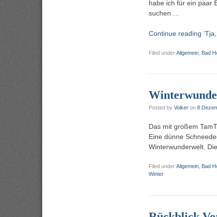
habe ich für ein paar 
suchen …
Continue reading ‘Tja
Filed under
Allgemein
,
Bad H
Winterwunde
Posted by
Volker
on
8 Dezem
Das mit großem TamTa
Eine dünne Schneedeck
Winterwunderwelt. Di
Filed under
Allgemein
,
Bad H
Winter
Rückblick Vor