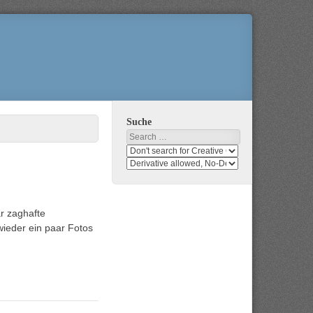
Suche
Search
Search
media
search
for
media
usage
for
rights
modification
r zaghafte
rights
wieder ein paar Fotos