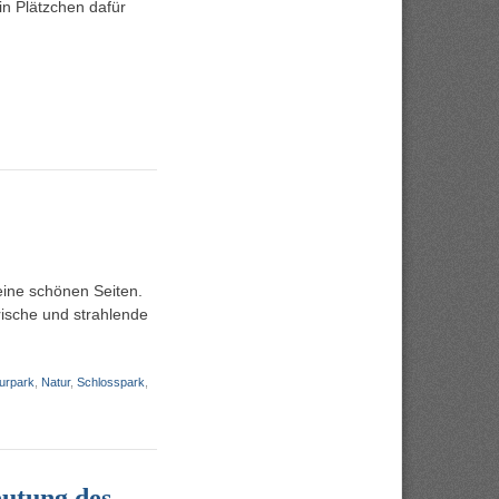
in Plätzchen dafür
ine schönen Seiten.
rische und strahlende
urpark
,
Natur
,
Schlosspark
,
eutung des