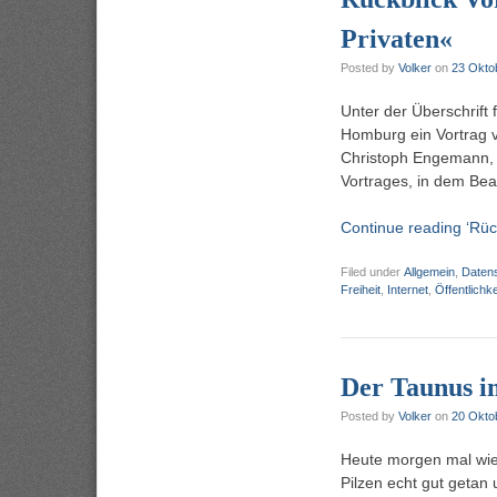
Privaten«
Posted by
Volker
on
23 Okto
Unter der Überschrift
Homburg ein Vortrag 
Christoph Engemann, C
Vortrages, in dem Be
Continue reading ‘Rück
Filed under
Allgemein
,
Daten
Freiheit
,
Internet
,
Öffentlichke
Der Taunus i
Posted by
Volker
on
20 Okto
Heute morgen mal wie
Pilzen echt gut getan 