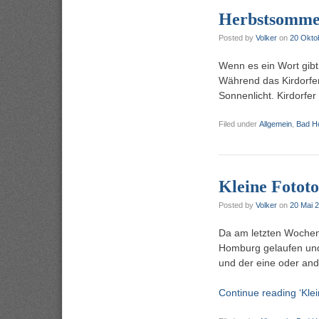
Herbstsomm
Posted by
Volker
on
20 Okto
Wenn es ein Wort gib
Während das Kirdorfe
Sonnenlicht. Kirdorf
Filed under
Allgemein
,
Bad H
Kleine Fotot
Posted by
Volker
on
20 Mai 
Da am letzten Wochene
Homburg gelaufen und 
und der eine oder and
Continue reading ‘Kle