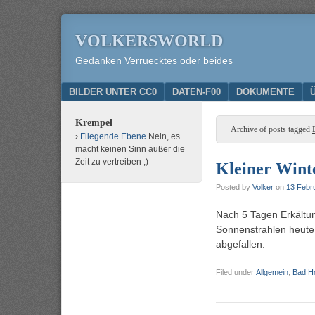
VOLKERSWORLD
Gedanken Verruecktes oder beides
Menu
SKIP TO CONTENT
BILDER UNTER CC0
DATEN-F00
DOKUMENTE
Krempel
Archive of posts tagged
Fliegende Ebene
Nein, es
macht keinen Sinn außer die
Zeit zu vertreiben ;)
Kleiner Wint
Posted by
Volker
on
13 Febr
Nach 5 Tagen Erkältun
Sonnenstrahlen heute 
abgefallen.
Filed under
Allgemein
,
Bad H