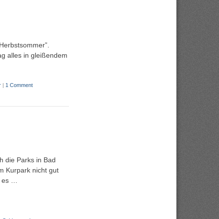
“Herbstsommer”.
g alles in gleißendem
r
|
1 Comment
h die Parks in Bad
m Kurpark nicht gut
t es …