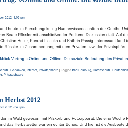
ber 2012, 9:03 pm
 fand heute im Forschungskolleg Humanwissenschaften der Goethe-Univ
von Beate Rössler mit anschließender Podiums-Diskussion statt. Auf 
hristian Heller, Konrad Lischka und Kathrin Passig. Interessant fand i
ate Rössler im Zusammenhang mit dem Privaten bzw. der Privatsphäre
blick Vortrag: »Online und Offline. Die soziale Bedeutung des Privaten
schutz
,
Gedanken
,
Internet
,
Privatsphaere
|
Tagged
Bad Homburg
,
Datenschutz
,
Deutschla
it
,
Privatsphaere
m Herbst 2012
ber 2012, 6:43 pm
der im Wald gewesen, mit Pilzkorb und Fotoapparat. Die eine Woche 
und das Herbstwetter war ein echter Bonus. Und hier ist die Ausbeute d