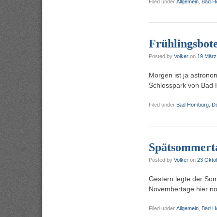
Filed under
Allgemein
,
Bad H
Frühlingsbot
Posted by
Volker
on
19 März
Morgen ist ja astrono
Schlosspark von Bad
Filed under
Bad Homburg
,
D
Spätsommert
Posted by
Volker
on
23 Okto
Gestern legte der So
Novembertage hier n
Filed under
Allgemein
,
Bad H