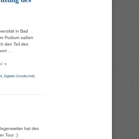
ersität in Bad
dem Podium saßen
ch den Teil des
 von …
«’ »
nd
,
Digitale Gesellschaft
,
Regenwetter hat den
er Tour :)