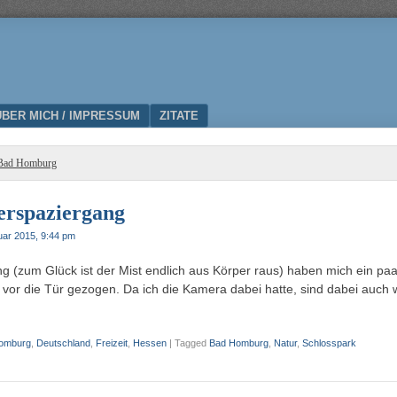
ÜBER MICH / IMPRESSUM
ZITATE
Bad Homburg
erspaziergang
uar 2015, 9:44 pm
g (zum Glück ist der Mist endlich aus Körper raus) haben mich ein paa
vor die Tür gezogen. Da ich die Kamera dabei hatte, sind dabei auch 
omburg
,
Deutschland
,
Freizeit
,
Hessen
|
Tagged
Bad Homburg
,
Natur
,
Schlosspark