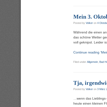
Mein 3. Okto
Posted by
Volker
on
4 Oktob
Während die einen an
das schöne Wetter ge
voll geknipst. Leider 
Continue reading ‘Mei
Filed under
Allgemein
,
Bad H
Tja, irgendw
Posted by
Volker
on
3 März 
…wenn das Lieblings-B
heute einen kleinen F