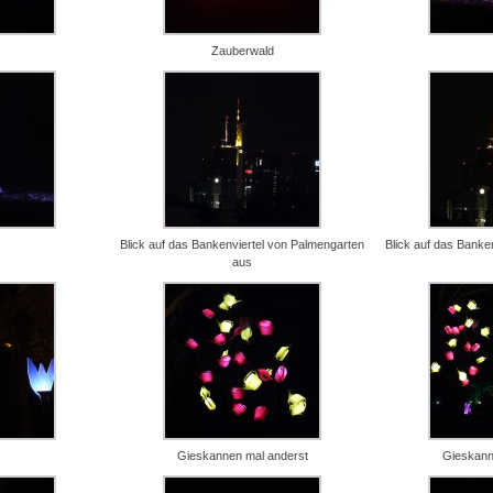
Zauberwald
Blick auf das Bankenviertel von Palmengarten
Blick auf das Banke
aus
Gieskannen mal anderst
Gieskann