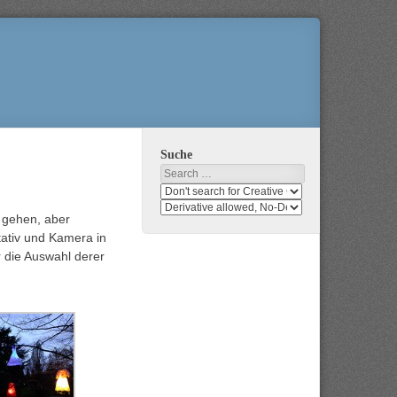
Suche
Search
Search
media
search
n gehen, aber
for
media
Stativ und Kamera in
usage
for
rights
modification
 die Auswahl derer
rights