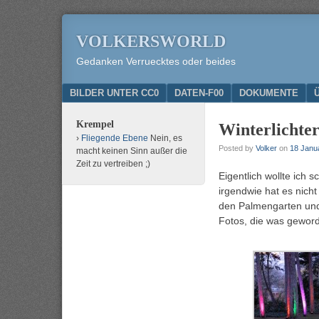
VOLKERSWORLD
Gedanken Verruecktes oder beides
Menu
SKIP TO CONTENT
BILDER UNTER CC0
DATEN-F00
DOKUMENTE
Krempel
Winterlichte
Fliegende Ebene
Nein, es
Posted by
Volker
on
18 Janu
macht keinen Sinn außer die
Zeit zu vertreiben ;)
Eigentlich wollte ich 
irgendwie hat es nicht
den Palmengarten und 
Fotos, die was geword