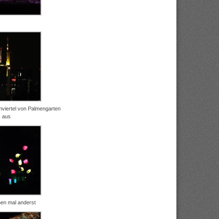
nviertel von Palmengarten
aus
en mal anderst