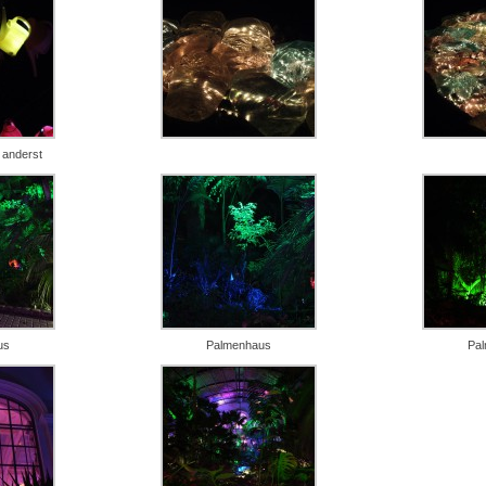
 anderst
us
Palmenhaus
Pa