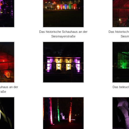
Das historische Schauhaus an der
Das historisc
Siesmayerstraße
Siesm
auhaus an der
Das beleuc
raße