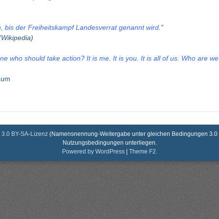
, bis der Freiheitskampf Landesverrat genannt wird.
”
(
Wikipedia
)
 who should take action? It is me. It is you. It is all of us. Who are w
aum
3.0 BY-SA-Lizenz
(Namensnennung-Weitergabe unter gleichen Bedingungen 3.0 De
Nutzungsbedingungen unterliegen.
Powered by WordPress
|
Theme F2.