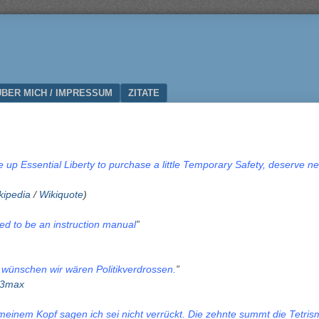
ÜBER MICH / IMPRESSUM
ZITATE
up Essential Liberty to purchase a little Temporary Safety, deserve nei
kipedia
/
Wikiquote
)
d to be an instruction manual
”
 wünschen wir wären Politikverdrossen.
”
3max
meinem Kopf sagen ich sei nicht verrückt. Die zehnte summt die Tetri