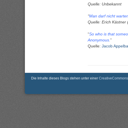
Quelle: Unbekannt
“
Man darf nicht warten
Quelle: Erich Kästner 
“
So who is that someone
Anonymous.
”
Quelle:
Jacob Appelb
Die Inhalte dieses Blogs stehen unter einer
CreativeCommons 