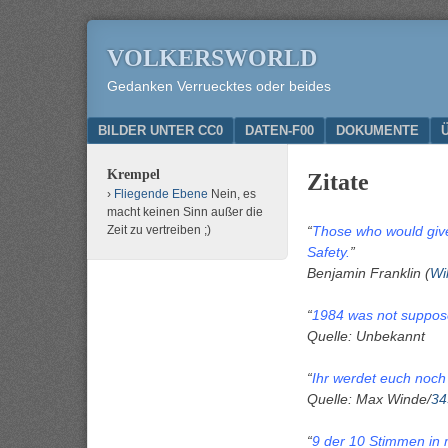
VOLKERSWORLD
Gedanken Verruecktes oder beides
Menu
SKIP TO CONTENT
BILDER UNTER CC0
DATEN-F00
DOKUMENTE
Krempel
Zitate
Fliegende Ebene
Nein, es
macht keinen Sinn außer die
Zeit zu vertreiben ;)
“
Those who would give 
Safety.
”
Benjamin Franklin (
Wi
“
1984 was not suppose
Quelle: Unbekannt
“
Ihr werdet euch noch
Quelle: Max Winde/
34
“
9 der 10 Stimmen in 