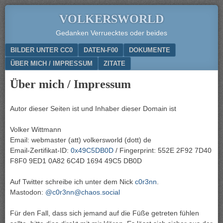
VOLKERSWORLD
Gedanken Verruecktes oder beides
Menu
SKIP TO CONTENT
BILDER UNTER CC0
DATEN-F00
DOKUMENTE
ÜBER MICH / IMPRESSUM
ZITATE
Über mich / Impressum
Autor dieser Seiten ist und Inhaber dieser Domain ist
Volker Wittmann
Email: webmaster (att) volkersworld (dott) de
Email-Zertifikat-ID:
0x49C5DB0D
/ Fingerprint: 552E 2F92 7D40
F8F0 9ED1 0A82 6C4D 1694 49C5 DB0D
Auf Twitter schreibe ich unter dem Nick
c0r3nn
.
Mastodon:
@c0r3nn@chaos.social
Für den Fall, dass sich jemand auf die Füße getreten fühlen