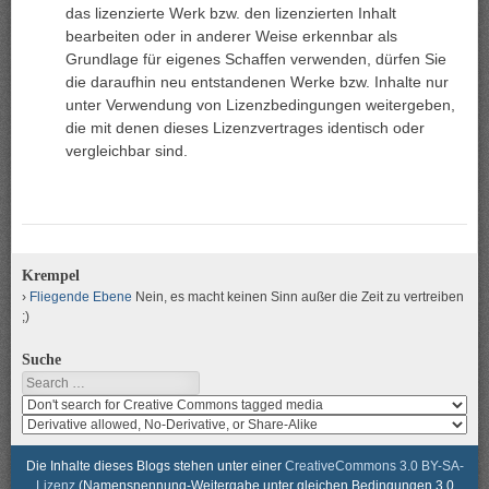
das lizenzierte Werk bzw. den lizenzierten Inhalt
bearbeiten oder in anderer Weise erkennbar als
Grundlage für eigenes Schaffen verwenden, dürfen Sie
die daraufhin neu entstandenen Werke bzw. Inhalte nur
unter Verwendung von Lizenzbedingungen weitergeben,
die mit denen dieses Lizenzvertrages identisch oder
vergleichbar sind.
Krempel
Fliegende Ebene
Nein, es macht keinen Sinn außer die Zeit zu vertreiben
;)
Suche
Search
Search
media
search
for
media
usage
for
Die Inhalte dieses Blogs stehen unter einer
CreativeCommons 3.0 BY-SA-
rights
modification
Lizenz
(Namensnennung-Weitergabe unter gleichen Bedingungen 3.0