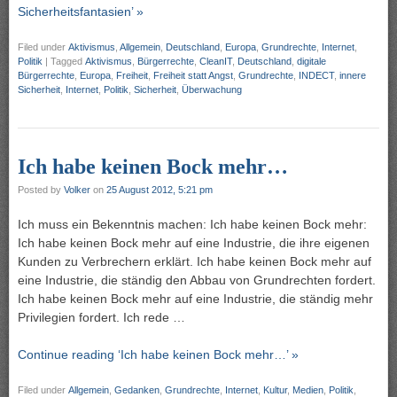
Sicherheitsfantasien’ »
Filed under
Aktivismus
,
Allgemein
,
Deutschland
,
Europa
,
Grundrechte
,
Internet
,
Politik
|
Tagged
Aktivismus
,
Bürgerrechte
,
CleanIT
,
Deutschland
,
digitale
Bürgerrechte
,
Europa
,
Freiheit
,
Freiheit statt Angst
,
Grundrechte
,
INDECT
,
innere
Sicherheit
,
Internet
,
Politik
,
Sicherheit
,
Überwachung
Ich habe keinen Bock mehr…
Posted by
Volker
on
25 August 2012, 5:21 pm
Ich muss ein Bekenntnis machen: Ich habe keinen Bock mehr:
Ich habe keinen Bock mehr auf eine Industrie, die ihre eigenen
Kunden zu Verbrechern erklärt. Ich habe keinen Bock mehr auf
eine Industrie, die ständig den Abbau von Grundrechten fordert.
Ich habe keinen Bock mehr auf eine Industrie, die ständig mehr
Privilegien fordert. Ich rede …
Continue reading ‘Ich habe keinen Bock mehr…’ »
Filed under
Allgemein
,
Gedanken
,
Grundrechte
,
Internet
,
Kultur
,
Medien
,
Politik
,