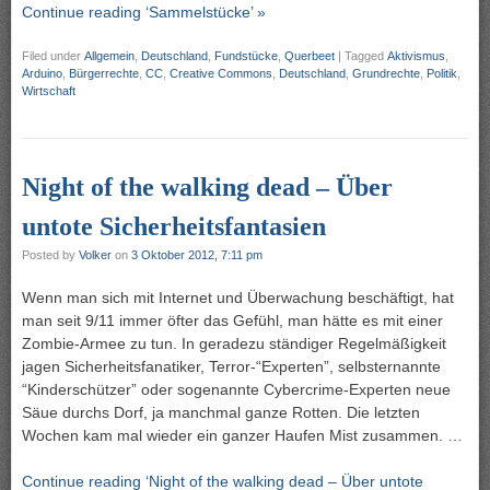
Continue reading ‘Sammelstücke’ »
Filed under
Allgemein
,
Deutschland
,
Fundstücke
,
Querbeet
|
Tagged
Aktivismus
,
Arduino
,
Bürgerrechte
,
CC
,
Creative Commons
,
Deutschland
,
Grundrechte
,
Politik
,
Wirtschaft
Night of the walking dead – Über
untote Sicherheitsfantasien
Posted by
Volker
on
3 Oktober 2012, 7:11 pm
Wenn man sich mit Internet und Überwachung beschäftigt, hat
man seit 9/11 immer öfter das Gefühl, man hätte es mit einer
Zombie-Armee zu tun. In geradezu ständiger Regelmäßigkeit
jagen Sicherheitsfanatiker, Terror-“Experten”, selbsternannte
“Kinderschützer” oder sogenannte Cybercrime-Experten neue
Säue durchs Dorf, ja manchmal ganze Rotten. Die letzten
Wochen kam mal wieder ein ganzer Haufen Mist zusammen. …
Continue reading ‘Night of the walking dead – Über untote