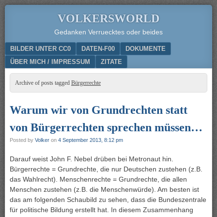
VOLKERSWORLD
Gedanken Verruecktes oder beides
Menu
SKIP TO CONTENT
BILDER UNTER CC0
DATEN-F00
DOKUMENTE
ÜBER MICH / IMPRESSUM
ZITATE
Archive of posts tagged
Bürgerrechte
Warum wir von Grundrechten statt
von Bürgerrechten sprechen müssen…
Posted by
Volker
on
4 September 2013, 8:12 pm
Darauf weist John F. Nebel drüben bei Metronaut hin.
Bürgerrechte = Grundrechte, die nur Deutschen zustehen (z.B.
das Wahlrecht). Menschenrechte = Grundrechte, die allen
Menschen zustehen (z.B. die Menschenwürde). Am besten ist
das am folgenden Schaubild zu sehen, dass die Bundeszentrale
für politische Bildung erstellt hat. In diesem Zusammenhang