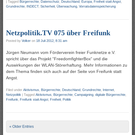
|
Tagged
Bürgerrechte
,
Datenschutz
,
Deutschland
,
Europa
,
Freiheit statt Angst
,
Grundrechte
,
INDECT
,
Sicherheit
,
Überwachung
,
Vorratsdatenspeicherung
Netzpolitik.TV 075 über Freifunk
Posted by
Volker
on
18 Juli 2012, 8:31 am
Jürgen Neumann vom Förderverein freier Funknetze e.V.
spricht über das Projekt “FreedomfighterBox“ und die
Auswirkungen der WLAN-Störerhaftung. Mehr Informationen zu
dem Thema finden sich auch auf der Seite von Freifunk statt
Angst.
Filed under
Aktivismus
,
Bürgerrechte
,
Deutschland
,
Grundrechte
,
Internet
,
Netzpolitik
|
Tagged
Aktivismus
,
Bürgerrechte
,
Campaigning
,
digitale Bürgerrechte
,
Freifunk
,
Freifunk statt Angst
,
Freiheit
,
Politik
Post navigation
« Older Entries