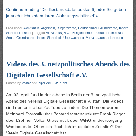
Continue reading ‘Die Bestandsdatenauskunft, oder Sie geben
ja auch nicht jedem ihren Wohnungsschlüssel’ »
Filed under
Aktivismus
,
Allgemein
,
Bürgerrechte
,
Deutschland
,
Grundrechte
,
Innere
Sicherheit
,
Recht
|
Tagged
Aktivismus
,
BDA
,
Bürgerrechte
,
Freiheit
,
Freiheit statt
Angst
,
Grundrechte
,
innere Sicherheit
,
Überwachung
,
Vorratsdatenspeicherung
Videos des 3. netzpolitisches Abends des
Digitalen Gesellschaft e.V.
Posted by
Volker
on
6 April 2013, 3:14 pm
Am 02. April fand in der c-base in Berlin der 3. netzpolitische
Abend des Vereins Digitale Gesellschaft e.V. statt. Die Videos
sind nun online bei YouTube zu finden. Die Themen waren:
Meinhard Starostik über Bestandsdatenauskunft Frank Rieger
über Drohnen Volker Grassmuck über WikiGrundversorgung –
Was bedeutet Öffentlich-Rechtlich im digitalen Zeitalter? Der
Verein Digitale Gesellschaft hat …