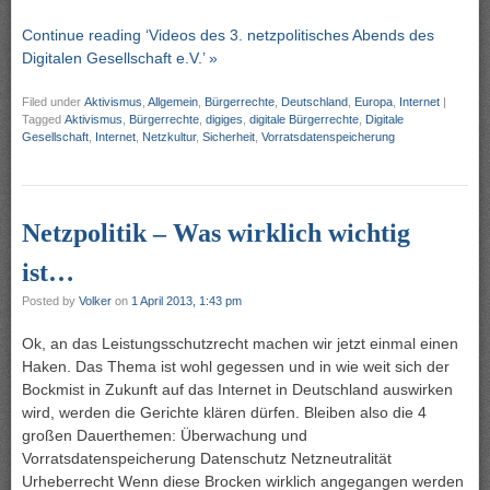
Continue reading ‘Videos des 3. netzpolitisches Abends des
Digitalen Gesellschaft e.V.’ »
Filed under
Aktivismus
,
Allgemein
,
Bürgerrechte
,
Deutschland
,
Europa
,
Internet
|
Tagged
Aktivismus
,
Bürgerrechte
,
digiges
,
digitale Bürgerrechte
,
Digitale
Gesellschaft
,
Internet
,
Netzkultur
,
Sicherheit
,
Vorratsdatenspeicherung
Netzpolitik – Was wirklich wichtig
ist…
Posted by
Volker
on
1 April 2013, 1:43 pm
Ok, an das Leistungsschutzrecht machen wir jetzt einmal einen
Haken. Das Thema ist wohl gegessen und in wie weit sich der
Bockmist in Zukunft auf das Internet in Deutschland auswirken
wird, werden die Gerichte klären dürfen. Bleiben also die 4
großen Dauerthemen: Überwachung und
Vorratsdatenspeicherung Datenschutz Netzneutralität
Urheberrecht Wenn diese Brocken wirklich angegangen werden