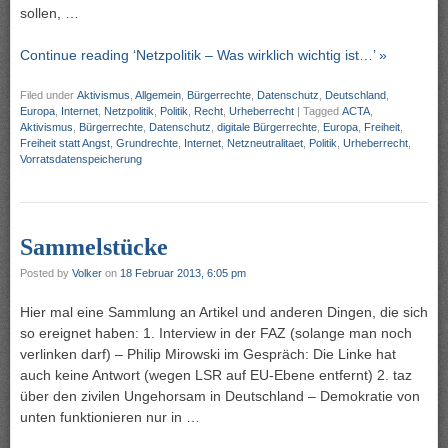
sollen, …
Continue reading ‘Netzpolitik – Was wirklich wichtig ist…’ »
Filed under
Aktivismus
,
Allgemein
,
Bürgerrechte
,
Datenschutz
,
Deutschland
,
Europa
,
Internet
,
Netzpolitik
,
Politik
,
Recht
,
Urheberrecht
|
Tagged
ACTA
,
Aktivismus
,
Bürgerrechte
,
Datenschutz
,
digitale Bürgerrechte
,
Europa
,
Freiheit
,
Freiheit statt Angst
,
Grundrechte
,
Internet
,
Netzneutralitaet
,
Politik
,
Urheberrecht
,
Vorratsdatenspeicherung
Sammelstücke
Posted by
Volker
on
18 Februar 2013, 6:05 pm
Hier mal eine Sammlung an Artikel und anderen Dingen, die sich
so ereignet haben: 1. Interview in der FAZ (solange man noch
verlinken darf) – Philip Mirowski im Gespräch: Die Linke hat
auch keine Antwort (wegen LSR auf EU-Ebene entfernt) 2. taz
über den zivilen Ungehorsam in Deutschland – Demokratie von
unten funktionieren nur in …