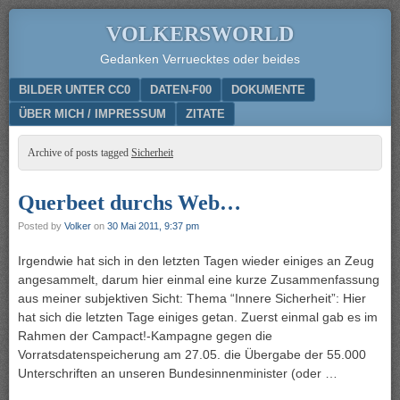
VOLKERSWORLD
Gedanken Verruecktes oder beides
Menu
SKIP TO CONTENT
BILDER UNTER CC0
DATEN-F00
DOKUMENTE
ÜBER MICH / IMPRESSUM
ZITATE
Archive of posts tagged
Sicherheit
Querbeet durchs Web…
Posted by
Volker
on
30 Mai 2011, 9:37 pm
Irgendwie hat sich in den letzten Tagen wieder einiges an Zeug
angesammelt, darum hier einmal eine kurze Zusammenfassung
aus meiner subjektiven Sicht: Thema “Innere Sicherheit”: Hier
hat sich die letzten Tage einiges getan. Zuerst einmal gab es im
Rahmen der Campact!-Kampagne gegen die
Vorratsdatenspeicherung am 27.05. die Übergabe der 55.000
Unterschriften an unseren Bundesinnenminister (oder …