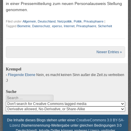
in einer Pressemitteilung zum neuen Personalausweis Stellung
genommen.
Filed under
Allgemein
,
Deutschland
,
Netzpolitik
,
Politik
,
Privatsphaere
|
Tagged
Biometrie
,
Datenschutz
,
eperso
,
Internet
,
Privatsphaere
,
Sicherheit
Post navigation
Newer Entries »
Krempel
Fliegende Ebene
Nein, es macht keinen Sinn außer die Zeit zu vertreiben
;)
Suche
Search
Search
media
search
for
media
usage
for
Die Inhalte dieses Blogs stehen unter einer
CreativeCommons 3.0 BY-SA-
rights
modification
Lizenz
(Namensnennung-Weitergabe unter gleichen Bedingungen 3.0
rights
Deutschland). Inhalte Dritter können anderen Lizenz- und/oder