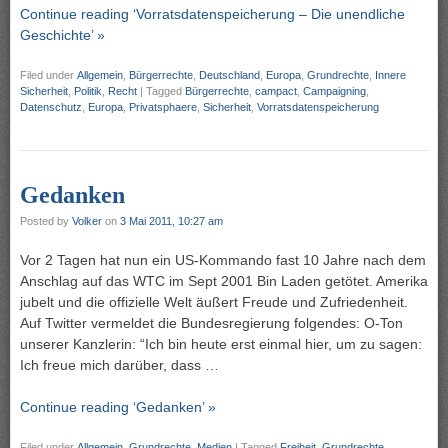
Continue reading ‘Vorratsdatenspeicherung – Die unendliche
Geschichte’ »
Filed under
Allgemein
,
Bürgerrechte
,
Deutschland
,
Europa
,
Grundrechte
,
Innere
Sicherheit
,
Politik
,
Recht
|
Tagged
Bürgerrechte
,
campact
,
Campaigning
,
Datenschutz
,
Europa
,
Privatsphaere
,
Sicherheit
,
Vorratsdatenspeicherung
Gedanken
Posted by
Volker
on
3 Mai 2011, 10:27 am
Vor 2 Tagen hat nun ein US-Kommando fast 10 Jahre nach dem
Anschlag auf das WTC im Sept 2001 Bin Laden getötet. Amerika
jubelt und die offizielle Welt äußert Freude und Zufriedenheit.
Auf Twitter vermeldet die Bundesregierung folgendes: O-Ton
unserer Kanzlerin: “Ich bin heute erst einmal hier, um zu sagen:
Ich freue mich darüber, dass …
Continue reading ‘Gedanken’ »
Filed under
Allgemein
,
Grundrechte
,
Medien
|
Tagged
Freiheit
,
Grundrechte
,