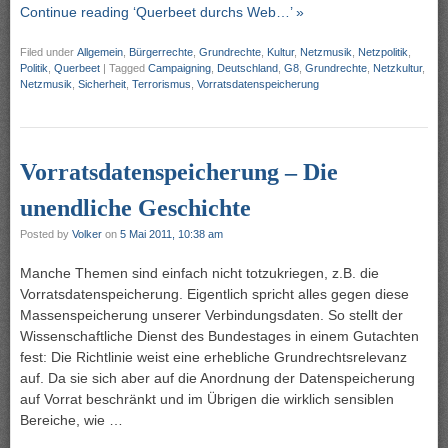
Continue reading ‘Querbeet durchs Web…’ »
Filed under
Allgemein
,
Bürgerrechte
,
Grundrechte
,
Kultur
,
Netzmusik
,
Netzpolitik
,
Politik
,
Querbeet
|
Tagged
Campaigning
,
Deutschland
,
G8
,
Grundrechte
,
Netzkultur
,
Netzmusik
,
Sicherheit
,
Terrorismus
,
Vorratsdatenspeicherung
Vorratsdatenspeicherung – Die
unendliche Geschichte
Posted by
Volker
on
5 Mai 2011, 10:38 am
Manche Themen sind einfach nicht totzukriegen, z.B. die
Vorratsdatenspeicherung. Eigentlich spricht alles gegen diese
Massenspeicherung unserer Verbindungsdaten. So stellt der
Wissenschaftliche Dienst des Bundestages in einem Gutachten
fest: Die Richtlinie weist eine erhebliche Grundrechtsrelevanz
auf. Da sie sich aber auf die Anordnung der Datenspeicherung
auf Vorrat beschränkt und im Übrigen die wirklich sensiblen
Bereiche, wie …