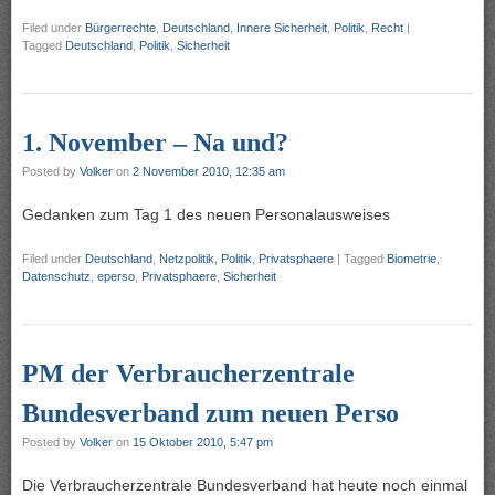
Filed under
Bürgerrechte
,
Deutschland
,
Innere Sicherheit
,
Politik
,
Recht
|
Tagged
Deutschland
,
Politik
,
Sicherheit
1. November – Na und?
Posted by
Volker
on
2 November 2010, 12:35 am
Gedanken zum Tag 1 des neuen Personalausweises
Filed under
Deutschland
,
Netzpolitik
,
Politik
,
Privatsphaere
|
Tagged
Biometrie
,
Datenschutz
,
eperso
,
Privatsphaere
,
Sicherheit
PM der Verbraucherzentrale
Bundesverband zum neuen Perso
Posted by
Volker
on
15 Oktober 2010, 5:47 pm
Die Verbraucherzentrale Bundesverband hat heute noch einmal