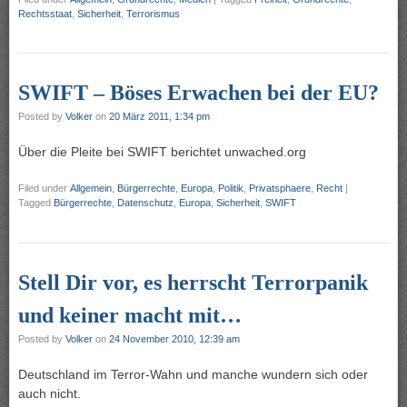
Rechtsstaat
,
Sicherheit
,
Terrorismus
SWIFT – Böses Erwachen bei der EU?
Posted by
Volker
on
20 März 2011, 1:34 pm
Über die Pleite bei SWIFT berichtet unwached.org
Filed under
Allgemein
,
Bürgerrechte
,
Europa
,
Politik
,
Privatsphaere
,
Recht
|
Tagged
Bürgerrechte
,
Datenschutz
,
Europa
,
Sicherheit
,
SWIFT
Stell Dir vor, es herrscht Terrorpanik
und keiner macht mit…
Posted by
Volker
on
24 November 2010, 12:39 am
Deutschland im Terror-Wahn und manche wundern sich oder
auch nicht.