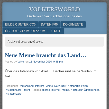
VOLKERSWORLD
Gedanken Verruecktes oder beides
Menu
SKIP TO CONTENT
BILDER UNTER CC0
DATEN-F00
DOKUMENTE
ÜBER MICH / IMPRESSUM
ZITATE
Archive of posts tagged
eperso
Neue Meme braucht das Land…
Posted by
Volker
on
15 November 2010, 9:48 pm
Über das Interview von Axel E. Fischer und seine Wellen im
Netz.
Filed under
Deutschland
,
Internet
,
Meme
,
Netzkultur
,
Netzpolitik
,
Politik
,
Privatsphaere
,
Recht
|
Tagged
eperso
,
Internet
,
Meme
,
Netzkultur
,
Öffentlichkeit
,
Privatsphaere