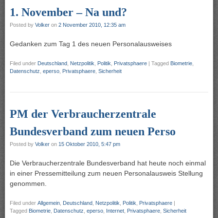
1. November – Na und?
Posted by
Volker
on
2 November 2010, 12:35 am
Gedanken zum Tag 1 des neuen Personalausweises
Filed under
Deutschland
,
Netzpolitik
,
Politik
,
Privatsphaere
|
Tagged
Biometrie
,
Datenschutz
,
eperso
,
Privatsphaere
,
Sicherheit
PM der Verbraucherzentrale
Bundesverband zum neuen Perso
Posted by
Volker
on
15 Oktober 2010, 5:47 pm
Die Verbraucherzentrale Bundesverband hat heute noch einmal
in einer Pressemitteilung zum neuen Personalausweis Stellung
genommen.
Filed under
Allgemein
,
Deutschland
,
Netzpolitik
,
Politik
,
Privatsphaere
|
Tagged
Biometrie
,
Datenschutz
,
eperso
,
Internet
,
Privatsphaere
,
Sicherheit