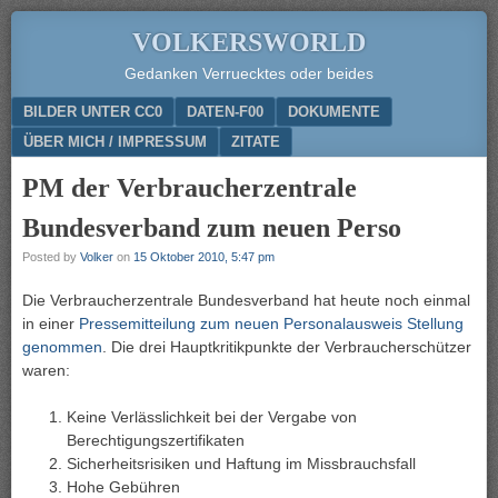
VOLKERSWORLD
Gedanken Verruecktes oder beides
Menu
SKIP TO CONTENT
BILDER UNTER CC0
DATEN-F00
DOKUMENTE
ÜBER MICH / IMPRESSUM
ZITATE
PM der Verbraucherzentrale
Bundesverband zum neuen Perso
Posted by
Volker
on
15 Oktober 2010, 5:47 pm
Die Verbraucherzentrale Bundesverband hat heute noch einmal
in einer
Pressemitteilung zum neuen Personalausweis Stellung
genommen
. Die drei Hauptkritikpunkte der Verbraucherschützer
waren:
Keine Verlässlichkeit bei der Vergabe von
Berechtigungszertifikaten
Sicherheitsrisiken und Haftung im Missbrauchsfall
Hohe Gebühren