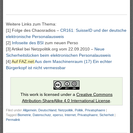
Weitere Links zum Thema:
[1] Folge des Chaosradios –
CR161: SuisseID und der deutsche
elektronische Personalausweis
[2]
Infoseite des BSI
zum neuen Perso
[3] Artikel bei Netzpolitik.org vom 22.09.2010 –
Neue
Sicherheitslücken beim elektronischen Personalausweis
[4]
Auf FAZ.net
Aus dem Maschinenraum (17) Ein echter
Bürgerkopf ist nicht vermessbar
This work is licensed under a
Creative Commons
Attribution-ShareAlike 4.0 International License
.
Filed under
Allgemein
,
Deutschland
,
Netzpolitik
,
Politik
,
Privatsphaere
|
Tagged
Biometrie
,
Datenschutz
,
eperso
,
Internet
,
Privatsphaere
,
Sicherheit
|
Permalink