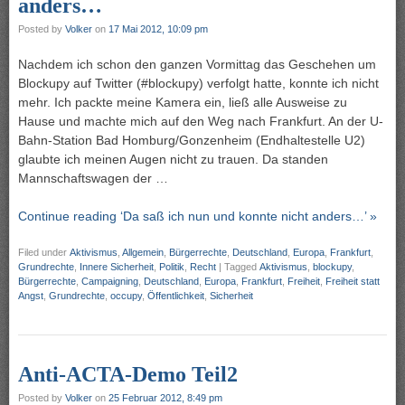
anders…
Posted by
Volker
on
17 Mai 2012, 10:09 pm
Nachdem ich schon den ganzen Vormittag das Geschehen um
Blockupy auf Twitter (#blockupy) verfolgt hatte, konnte ich nicht
mehr. Ich packte meine Kamera ein, ließ alle Ausweise zu
Hause und machte mich auf den Weg nach Frankfurt. An der U-
Bahn-Station Bad Homburg/Gonzenheim (Endhaltestelle U2)
glaubte ich meinen Augen nicht zu trauen. Da standen
Mannschaftswagen der …
Continue reading ‘Da saß ich nun und konnte nicht anders…’ »
Filed under
Aktivismus
,
Allgemein
,
Bürgerrechte
,
Deutschland
,
Europa
,
Frankfurt
,
Grundrechte
,
Innere Sicherheit
,
Politik
,
Recht
|
Tagged
Aktivismus
,
blockupy
,
Bürgerrechte
,
Campaigning
,
Deutschland
,
Europa
,
Frankfurt
,
Freiheit
,
Freiheit statt
Angst
,
Grundrechte
,
occupy
,
Öffentlichkeit
,
Sicherheit
Anti-ACTA-Demo Teil2
Posted by
Volker
on
25 Februar 2012, 8:49 pm