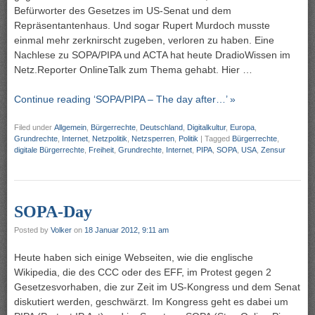
Befürworter des Gesetzes im US-Senat und dem
Repräsentantenhaus. Und sogar Rupert Murdoch musste
einmal mehr zerknirscht zugeben, verloren zu haben. Eine
Nachlese zu SOPA/PIPA und ACTA hat heute DradioWissen im
Netz.Reporter OnlineTalk zum Thema gehabt. Hier …
Continue reading ‘SOPA/PIPA – The day after…’ »
Filed under
Allgemein
,
Bürgerrechte
,
Deutschland
,
Digitalkultur
,
Europa
,
Grundrechte
,
Internet
,
Netzpolitik
,
Netzsperren
,
Politik
|
Tagged
Bürgerrechte
,
digitale Bürgerrechte
,
Freiheit
,
Grundrechte
,
Internet
,
PIPA
,
SOPA
,
USA
,
Zensur
SOPA-Day
Posted by
Volker
on
18 Januar 2012, 9:11 am
Heute haben sich einige Webseiten, wie die englische
Wikipedia, die des CCC oder des EFF, im Protest gegen 2
Gesetzesvorhaben, die zur Zeit im US-Kongress und dem Senat
diskutiert werden, geschwärzt. Im Kongress geht es dabei um