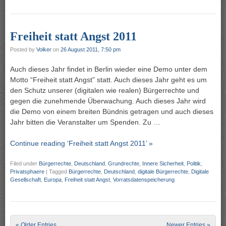
Freiheit statt Angst 2011
Posted by
Volker
on
26 August 2011, 7:50 pm
Auch dieses Jahr findet in Berlin wieder eine Demo unter dem
Motto “Freiheit statt Angst” statt. Auch dieses Jahr geht es um
den Schutz unserer (digitalen wie realen) Bürgerrechte und
gegen die zunehmende Überwachung. Auch dieses Jahr wird
die Demo von einem breiten Bündnis getragen und auch dieses
Jahr bitten die Veranstalter um Spenden. Zu …
Continue reading ‘Freiheit statt Angst 2011’ »
Filed under
Bürgerrechte
,
Deutschland
,
Grundrechte
,
Innere Sicherheit
,
Politik
,
Privatsphaere
|
Tagged
Bürgerrechte
,
Deutschland
,
digitale Bürgerrechte
,
Digitale
Gesellschaft
,
Europa
,
Freiheit statt Angst
,
Vorratsdatenspeicherung
Post navigation
« Older Entries
Newer Entries »