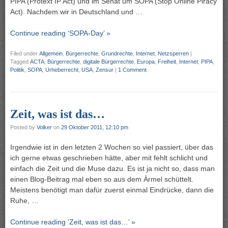
PIPA (Protext IP Act) und im Senat um SOPA (Stop Online Piracy
Act). Nachdem wir in Deutschland und …
Continue reading ‘SOPA-Day’ »
Filed under
Allgemein
,
Bürgerrechte
,
Grundrechte
,
Internet
,
Netzsperren
|
Tagged
ACTA
,
Bürgerrechte
,
digitale Bürgerrechte
,
Europa
,
Freiheit
,
Internet
,
PIPA
,
Politik
,
SOPA
,
Urheberrecht
,
USA
,
Zensur
|
1 Comment
Zeit, was ist das…
Posted by
Volker
on
29 Oktober 2011, 12:10 pm
Irgendwie ist in den letzten 2 Wochen so viel passiert, über das
ich gerne etwas geschrieben hätte, aber mit fehlt schlicht und
einfach die Zeit und die Muse dazu. Es ist ja nicht so, dass man
einen Blog-Beitrag mal eben so aus dem Ärmel schüttelt.
Meistens benötigt man dafür zuerst einmal Eindrücke, dann die
Ruhe, …
Continue reading ‘Zeit, was ist das…’ »