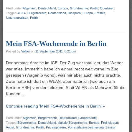
Filed under
Allgemein
,
Deutschland
,
Europa
,
Grundrechte
,
Politik
,
Querbeet
|
Tagged
ACTA
,
Bürgerrechte
,
Deutschland
,
Diaspora
,
Europa
,
Freiheit
,
Netzneutralitaet
,
Politik
Mein FSA-Wochenende in Berlin
Posted by
Volker
on
11 September 2011, 8:21 pm
Donnerstag: Anreise im ICE. Der Zug war total leer, das Wetter
war mies. Immerhin habe ich einmal recht weit vorne im Zug
gesessen (Wagen 6 woho), was mir aber auch nichts brachte.
Zwar hatte ich dort ein WLAN, aber natürlich (wie auch am
Berliner HBF) von der Telekom. Statt WLAN als Mehrwert für die
Kunden …
Continue reading ‘Mein FSA-Wochenende in Berlin’ »
Filed under
Allgemein
,
Bürgerrechte
,
Deutschland
,
Grundrechte
|
Tagged
Bürgerrechte
,
Deutschland
,
digitale Bürgerrechte
,
Europa
,
Freiheit statt
Angst
,
Grundrechte
,
Politik
,
Privatsphaere
,
Vorratsdatenspeicherung
,
Zensur