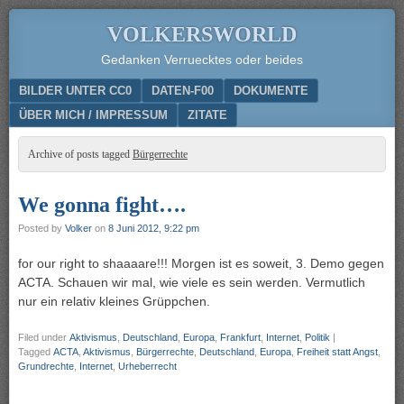
VOLKERSWORLD
Gedanken Verruecktes oder beides
Menu
SKIP TO CONTENT
BILDER UNTER CC0
DATEN-F00
DOKUMENTE
ÜBER MICH / IMPRESSUM
ZITATE
Archive of posts tagged
Bürgerrechte
We gonna fight….
Posted by
Volker
on
8 Juni 2012, 9:22 pm
for our right to shaaaare!!! Morgen ist es soweit, 3. Demo gegen
ACTA. Schauen wir mal, wie viele es sein werden. Vermutlich
nur ein relativ kleines Grüppchen.
Filed under
Aktivismus
,
Deutschland
,
Europa
,
Frankfurt
,
Internet
,
Politik
|
Tagged
ACTA
,
Aktivismus
,
Bürgerrechte
,
Deutschland
,
Europa
,
Freiheit statt Angst
,
Grundrechte
,
Internet
,
Urheberrecht