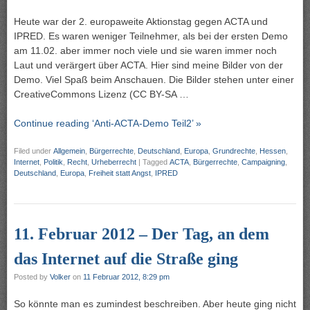
Heute war der 2. europaweite Aktionstag gegen ACTA und
IPRED. Es waren weniger Teilnehmer, als bei der ersten Demo
am 11.02. aber immer noch viele und sie waren immer noch
Laut und verärgert über ACTA. Hier sind meine Bilder von der
Demo. Viel Spaß beim Anschauen. Die Bilder stehen unter einer
CreativeCommons Lizenz (CC BY-SA …
Continue reading ‘Anti-ACTA-Demo Teil2’ »
Filed under
Allgemein
,
Bürgerrechte
,
Deutschland
,
Europa
,
Grundrechte
,
Hessen
,
Internet
,
Politik
,
Recht
,
Urheberrecht
|
Tagged
ACTA
,
Bürgerrechte
,
Campaigning
,
Deutschland
,
Europa
,
Freiheit statt Angst
,
IPRED
11. Februar 2012 – Der Tag, an dem
das Internet auf die Straße ging
Posted by
Volker
on
11 Februar 2012, 8:29 pm
So könnte man es zumindest beschreiben. Aber heute ging nicht