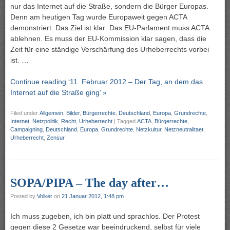
nur das Internet auf die Straße, sondern die Bürger Europas.
Denn am heutigen Tag wurde Europaweit gegen ACTA
demonstriert. Das Ziel ist klar: Das EU-Parlament muss ACTA
ablehnen. Es muss der EU-Kommission klar sagen, dass die
Zeit für eine ständige Verschärfung des Urheberrechts vorbei
ist. …
Continue reading ‘11. Februar 2012 – Der Tag, an dem das
Internet auf die Straße ging’ »
Filed under
Allgemein
,
Bilder
,
Bürgerrechte
,
Deutschland
,
Europa
,
Grundrechte
,
Internet
,
Netzpolitik
,
Recht
,
Urheberrecht
|
Tagged
ACTA
,
Bürgerrechte
,
Campaigning
,
Deutschland
,
Europa
,
Grundrechte
,
Netzkultur
,
Netzneutralitaet
,
Urheberrecht
,
Zensur
SOPA/PIPA – The day after…
Posted by
Volker
on
21 Januar 2012, 1:48 pm
Ich muss zugeben, ich bin platt und sprachlos. Der Protest
gegen diese 2 Gesetze war beeindruckend, selbst für viele