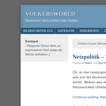
VOLKERSWORLD
Gedanken Verruecktes oder beides
Menu
SKIP TO CONTENT
BILDER UNTER CC0
DATEN-F00
DOKUMENTE
Krempel
Archive of posts filed un
Fliegende Ebene
Nein, es
macht keinen Sinn außer die
Zeit zu vertreiben ;)
Netzpolitik –
Posted by
Volker
on
1 April 
Ok, an das Leistungss
weit sich der Bockmist
dürfen. Bleiben also
Netzneutralität Urheb
Continue reading ‘Netzp