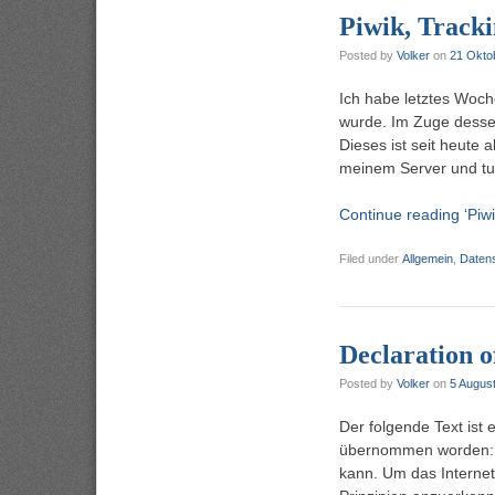
Piwik, Track
Posted by
Volker
on
21 Okto
Ich habe letztes Woc
wurde. Im Zuge desse
Dieses ist seit heute a
meinem Server und t
Continue reading ‘Piw
Filed under
Allgemein
,
Daten
Declaration o
Posted by
Volker
on
5 Augus
Der folgende Text ist 
übernommen worden: Ei
kann. Um das Internet 