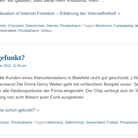
en. Wir glauben, dass diese mehr Kreativität, mehr …
aration of Internet Freedom – Erklärung der Internetfreiheit’ »
mein
,
Crosspost
,
Datenschutz
,
Internet
,
Privatsphaere
|
Tagged
Aktivismus
,
Campaigning
,
di
neutralitaet
,
Privatsphaere
,
Zensur
gefunkt?
ar 2012, 11:30 am
ie Kunden eines Klamottenladens in Bielefeld recht gut geschockt ;) K
erwanzt Die Firma Gerry Weber geht mit schlechtem Beispiel voran: Seit
 alle Kleidungsstücke der Firma eingenäht. Der Chip verbirgt sich im Te
nung von acht Metern poer Funk ausgelesen …
te schon gefunkt?’ »
schutz
,
Privatsphaere
|
Tagged
Aktivismus
,
Datenschutz
,
Deutschland
,
Foebud
,
Privatsphae