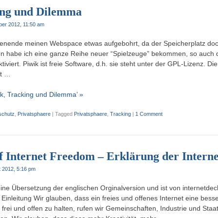
ing und Dilemma
ber 2012, 11:50 am
henende meinen Webspace etwas aufgebohrt, da der Speicherplatz do
n habe ich eine ganze Reihe neuer “Spielzeuge” bekommen, so auch da
ktiviert. Piwik ist freie Software, d.h. sie steht unter der GPL-Lizenz. Di
ut …
ik, Tracking und Dilemma’ »
schutz
,
Privatsphaere
|
Tagged
Privatsphaere
,
Tracking
|
1 Comment
f Internet Freedom – Erklärung der Interne
t 2012, 5:16 pm
eine Übersetzung der englischen Orginalversion und ist von internetdec
nleitung Wir glauben, dass ein freies und offenes Internet eine bess
frei und offen zu halten, rufen wir Gemeinschaften, Industrie und Staa