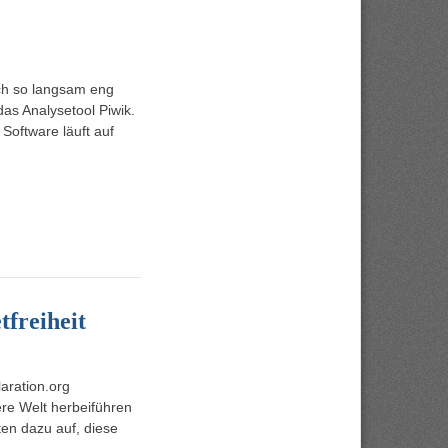
ch so langsam eng
s Analysetool Piwik.
e Software läuft auf
tfreiheit
laration.org
ere Welt herbeiführen
ten dazu auf, diese