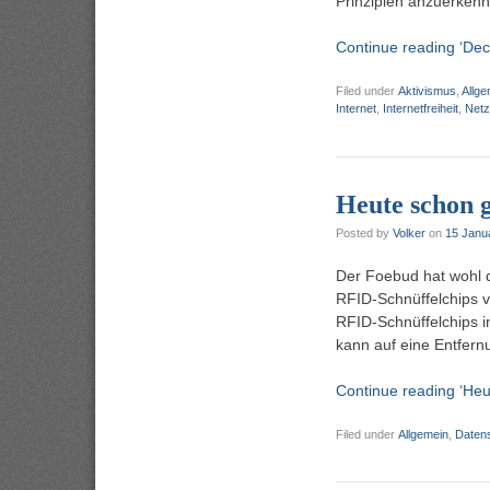
Prinzipien anzuerkenn
Continue reading ‘Decl
Filed under
Aktivismus
,
Allge
Internet
,
Internetfreiheit
,
Netz
Heute schon 
Posted by
Volker
on
15 Janu
Der Foebud hat wohl d
RFID-Schnüffelchips v
RFID-Schnüffelchips in
kann auf eine Entfer
Continue reading ‘Heu
Filed under
Allgemein
,
Daten