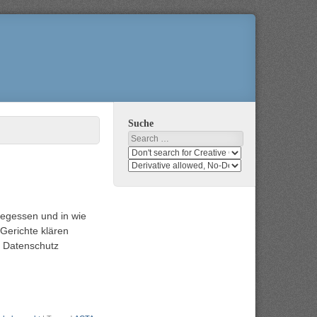
Suche
Search
Search
media
search
for
media
usage
for
rights
modification
gegessen und in wie
rights
 Gerichte klären
g Datenschutz