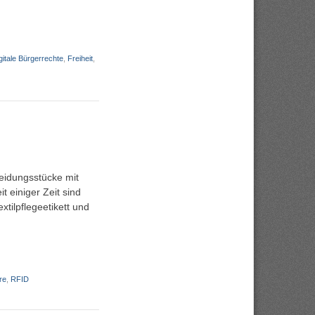
gitale Bürgerrechte
,
Freiheit
,
leidungsstücke mit
 einiger Zeit sind
xtilpflegeetikett und
re
,
RFID