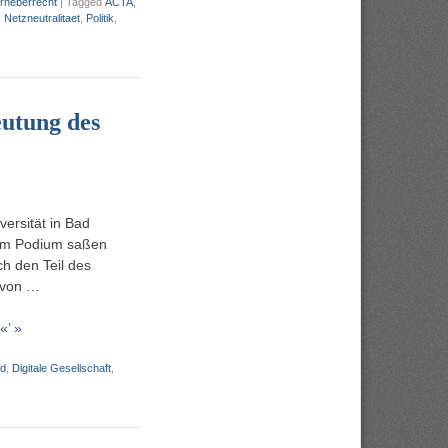
rheberrecht
|
Tagged
ACTA
,
,
Netzneutralitaet
,
Politik
,
eutung des
ersität in Bad
dem Podium saßen
ch den Teil des
 von …
«’ »
nd
,
Digitale Gesellschaft
,