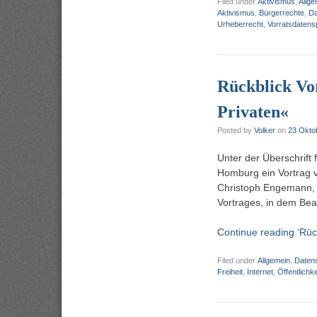
Filed under
Aktivismus
,
Allge
Aktivismus
,
Bürgerrechte
,
Da
Urheberrecht
,
Vorratsdatens
Rückblick Vor
Privaten«
Posted by
Volker
on
23 Okto
Unter der Überschrift
Homburg ein Vortrag 
Christoph Engemann, C
Vortrages, in dem Be
Continue reading ‘Rück
Filed under
Allgemein
,
Daten
Freiheit
,
Internet
,
Öffentlichke