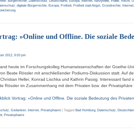
mein
,
Bürgerrechte
,
Datenschutz
,
Deutschland
,
Europa
,
Internet
,
Netzpolitik
,
Politik
,
Recht
,
U
tenschutz
,
digitale Bürgerrechte
,
Europa
,
Freiheit
,
Freiheit statt Angst
,
Grundrechte
,
Internet
peicherung
trag: »Online und Offline. Die soziale Bed
ber 2012, 9:03 pm
 fand heute im Forschungskolleg Humanwissenschaften der Goethe-Univ
von Beate Rössler mit anschließender Podiums-Diskussion statt. Auf 
hristian Heller, Konrad Lischka und Kathrin Passig. Interessant fand i
ate Rössler im Zusammenhang mit dem Privaten bzw. der Privatsphäre
blick Vortrag: »Online und Offline. Die soziale Bedeutung des Privaten
schutz
,
Gedanken
,
Internet
,
Privatsphaere
|
Tagged
Bad Homburg
,
Datenschutz
,
Deutschla
it
,
Privatsphaere