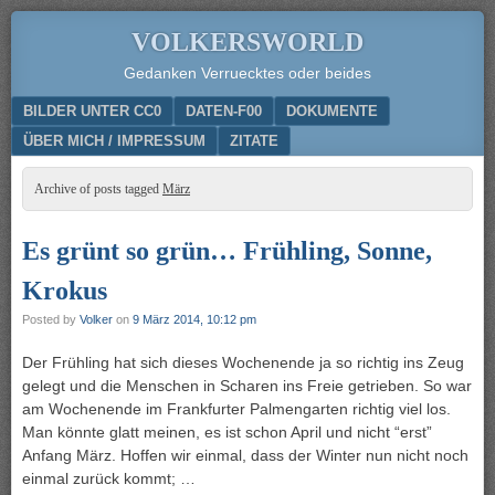
VOLKERSWORLD
Gedanken Verruecktes oder beides
Menu
SKIP TO CONTENT
BILDER UNTER CC0
DATEN-F00
DOKUMENTE
ÜBER MICH / IMPRESSUM
ZITATE
Archive of posts tagged
März
Es grünt so grün… Frühling, Sonne,
Krokus
Posted by
Volker
on
9 März 2014, 10:12 pm
Der Frühling hat sich dieses Wochenende ja so richtig ins Zeug
gelegt und die Menschen in Scharen ins Freie getrieben. So war
am Wochenende im Frankfurter Palmengarten richtig viel los.
Man könnte glatt meinen, es ist schon April und nicht “erst”
Anfang März. Hoffen wir einmal, dass der Winter nun nicht noch
einmal zurück kommt; …