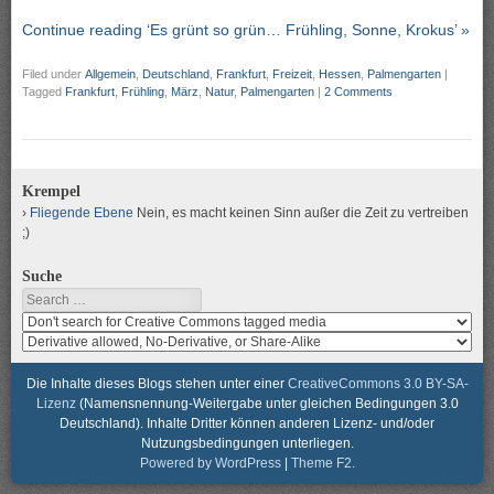
Continue reading ‘Es grünt so grün… Frühling, Sonne, Krokus’ »
Filed under
Allgemein
,
Deutschland
,
Frankfurt
,
Freizeit
,
Hessen
,
Palmengarten
|
Tagged
Frankfurt
,
Frühling
,
März
,
Natur
,
Palmengarten
|
2 Comments
Krempel
Fliegende Ebene
Nein, es macht keinen Sinn außer die Zeit zu vertreiben
;)
Suche
Search
Search
media
search
for
media
usage
for
Die Inhalte dieses Blogs stehen unter einer
CreativeCommons 3.0 BY-SA-
rights
modification
Lizenz
(Namensnennung-Weitergabe unter gleichen Bedingungen 3.0
rights
Deutschland). Inhalte Dritter können anderen Lizenz- und/oder
Nutzungsbedingungen unterliegen.
Powered by WordPress
|
Theme F2.