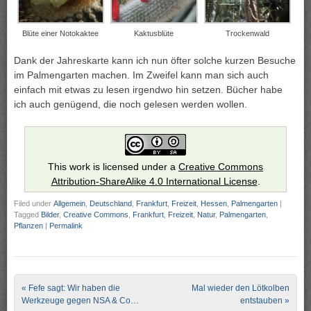
Blüte einer Notokaktee
Kaktusblüte
Trockenwald
Dank der Jahreskarte kann ich nun öfter solche kurzen Besuche
im Palmengarten machen. Im Zweifel kann man sich auch
einfach mit etwas zu lesen irgendwo hin setzen. Bücher habe
ich auch genügend, die noch gelesen werden wollen.
This work is licensed under a
Creative Commons
Attribution-ShareAlike 4.0 International License
.
Filed under
Allgemein
,
Deutschland
,
Frankfurt
,
Freizeit
,
Hessen
,
Palmengarten
|
Tagged
Bilder
,
Creative Commons
,
Frankfurt
,
Freizeit
,
Natur
,
Palmengarten
,
Pflanzen
|
Permalink
Post navigation
«
Fefe sagt: Wir haben die
Mal wieder den Lötkolben
Werkzeuge gegen NSA & Co…
entstauben
»