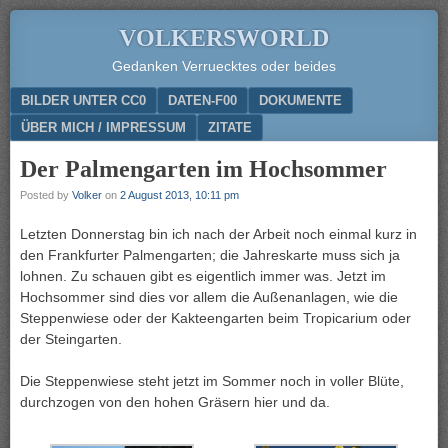
VOLKERSWORLD
Gedanken Verruecktes oder beides
Menu
SKIP TO CONTENT
BILDER UNTER CC0
DATEN-F00
DOKUMENTE
ÜBER MICH / IMPRESSUM
ZITATE
Der Palmengarten im Hochsommer
Posted by
Volker
on
2 August 2013, 10:11 pm
Letzten Donnerstag bin ich nach der Arbeit noch einmal kurz in
den Frankfurter Palmengarten; die Jahreskarte muss sich ja
lohnen. Zu schauen gibt es eigentlich immer was. Jetzt im
Hochsommer sind dies vor allem die Außenanlagen, wie die
Steppenwiese oder der Kakteengarten beim Tropicarium oder
der Steingarten.
Die Steppenwiese steht jetzt im Sommer noch in voller Blüte,
durchzogen von den hohen Gräsern hier und da.