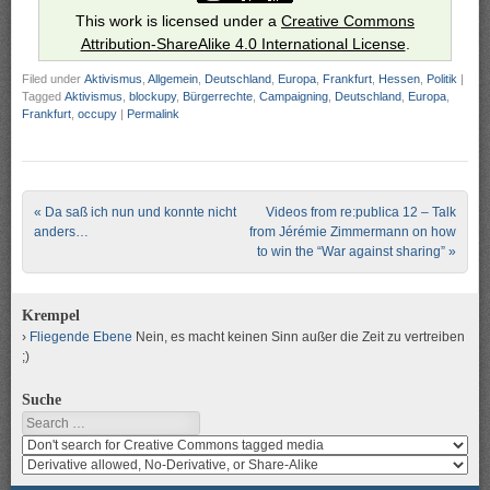
This work is licensed under a
Creative Commons
Attribution-ShareAlike 4.0 International License
.
Filed under
Aktivismus
,
Allgemein
,
Deutschland
,
Europa
,
Frankfurt
,
Hessen
,
Politik
|
Tagged
Aktivismus
,
blockupy
,
Bürgerrechte
,
Campaigning
,
Deutschland
,
Europa
,
Frankfurt
,
occupy
|
Permalink
Post navigation
«
Da saß ich nun und konnte nicht
Videos from re:publica 12 – Talk
anders…
from Jérémie Zimmermann on how
to win the “War against sharing”
»
Krempel
Fliegende Ebene
Nein, es macht keinen Sinn außer die Zeit zu vertreiben
;)
Suche
Search
Search
media
search
for
media