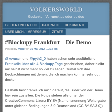
VOLKERSWORLD
Gedanken Verruecktes oder beides
Menu
SKIP TO CONTENT
BILDER UNTER CC0
DATEN-F00
DOKUMENTE
ÜBER MICH / IMPRESSUM
ZITATE
#Blockupy Frankfurt – Die Demo
Posted by
Volker
on
19 Mai 2012, 10:32 pm
@kevusch
und
@pyth2_0
haben schon sehr ausführliche
Protokolle über alle 4 Blockupy-Tage
geschrieben, daher bleibt
mir selbst nicht mehr so viel zu sagen, zumal sich ihre
Beobachtungen mit denen, die ich machen konnte, sehr gut
decken.
Deshalb beschränke ich mich darauf, die Bilder von der Demo
hier rein zustellen. Die Fotos stehen alle unter der
CreativeCommons-Lizenz BY-SA (Namensnennung-Weitergabe
unter gleichen Bedingungen 3.0 Deutschland (CC BY-SA 3.0)).