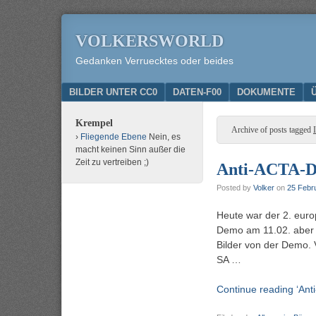
VOLKERSWORLD
Gedanken Verruecktes oder beides
Menu
SKIP TO CONTENT
BILDER UNTER CC0
DATEN-F00
DOKUMENTE
Krempel
Archive of posts tagged
Fliegende Ebene
Nein, es
macht keinen Sinn außer die
Zeit zu vertreiben ;)
Anti-ACTA-D
Posted by
Volker
on
25 Febr
Heute war der 2. euro
Demo am 11.02. aber 
Bilder von der Demo.
SA …
Continue reading ‘Ant