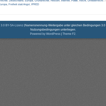
rechte
,
Deutschland
,
Europa
,
Grundrechte
,
Hessen
,
Internet
,
Politik
,
Recht
,
Urheberrecht
|
Europa
,
Freiheit statt Angst
,
IPRED
3.0 BY-SA-Lizenz
(Namensnennung-Weitergabe unter gleichen Bedingungen 3.0 De
Nutzungsbedingungen unterliegen.
Powered by WordPress
|
Theme F2.