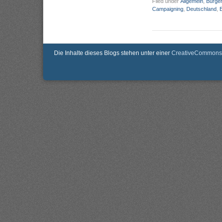
Filed under
Allgemein
,
Bürger
Campaigning
,
Deutschland
,
Die Inhalte dieses Blogs stehen unter einer
CreativeCommons 