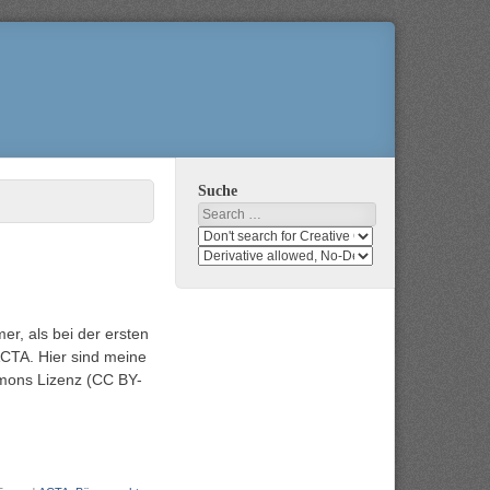
Suche
Search
Search
media
search
for
media
usage
for
rights
modification
r, als bei der ersten
rights
CTA. Hier sind meine
mmons Lizenz (CC BY-