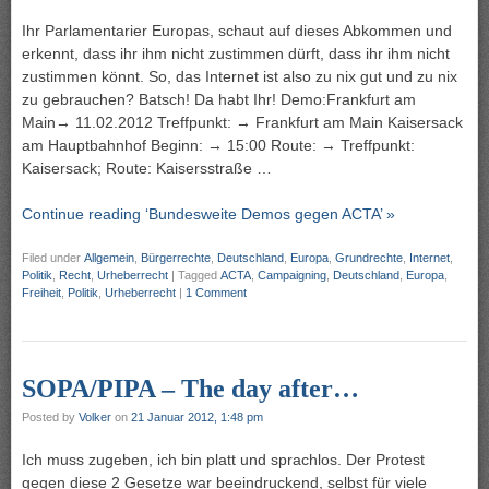
Ihr Parlamentarier Europas, schaut auf dieses Abkommen und
erkennt, dass ihr ihm nicht zustimmen dürft, dass ihr ihm nicht
zustimmen könnt. So, das Internet ist also zu nix gut und zu nix
zu gebrauchen? Batsch! Da habt Ihr! Demo:Frankfurt am
Main→ 11.02.2012 Treffpunkt: → Frankfurt am Main Kaisersack
am Hauptbahnhof Beginn: → 15:00 Route: → Treffpunkt:
Kaisersack; Route: Kaisersstraße …
Continue reading ‘Bundesweite Demos gegen ACTA’ »
Filed under
Allgemein
,
Bürgerrechte
,
Deutschland
,
Europa
,
Grundrechte
,
Internet
,
Politik
,
Recht
,
Urheberrecht
|
Tagged
ACTA
,
Campaigning
,
Deutschland
,
Europa
,
Freiheit
,
Politik
,
Urheberrecht
|
1 Comment
SOPA/PIPA – The day after…
Posted by
Volker
on
21 Januar 2012, 1:48 pm
Ich muss zugeben, ich bin platt und sprachlos. Der Protest
gegen diese 2 Gesetze war beeindruckend, selbst für viele