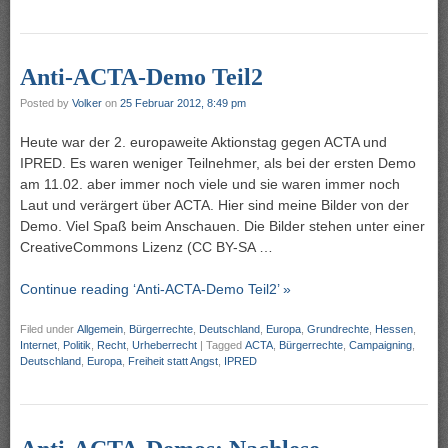
Anti-ACTA-Demo Teil2
Posted by
Volker
on
25 Februar 2012, 8:49 pm
Heute war der 2. europaweite Aktionstag gegen ACTA und
IPRED. Es waren weniger Teilnehmer, als bei der ersten Demo
am 11.02. aber immer noch viele und sie waren immer noch
Laut und verärgert über ACTA. Hier sind meine Bilder von der
Demo. Viel Spaß beim Anschauen. Die Bilder stehen unter einer
CreativeCommons Lizenz (CC BY-SA …
Continue reading ‘Anti-ACTA-Demo Teil2’ »
Filed under
Allgemein
,
Bürgerrechte
,
Deutschland
,
Europa
,
Grundrechte
,
Hessen
,
Internet
,
Politik
,
Recht
,
Urheberrecht
|
Tagged
ACTA
,
Bürgerrechte
,
Campaigning
,
Deutschland
,
Europa
,
Freiheit statt Angst
,
IPRED