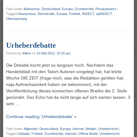
Filed under
Aktivismus
,
Deutschland
,
Europa
,
Grundrechte
,
Privatsphaere
|
Tagged
Anonymous
,
Demokratie
,
Europa
,
Freiheit
,
INDECT
,
opINDECT
,
Überwachung
Urheberdebatte
Posted by
Volker
on
14 Mai 2012, 10:15 am
Die Debatte kocht jetzt so langsam hoch. Nachdem das
Handelsblatt mit den Tatort-Autoren vorgelegt hat, hat letzte
Woche DIE ZEIT (frage mich, was die Redaktion geritten hat,
naja Aufmerksamkeit haben sie bekommen), mit der
Veröffentlichung dieses komischen offenen Briefes die 2. Stufe
gezündet. Das Echo hat da nicht lange auf sich warten lassen. 3
sehr …
Continue reading ‘Urheberdebatte’ »
Filed under
Allgemein
,
Deutschland
,
Europa
,
Internet
,
Medien
,
Urheberrecht
|
Tagged
Debatte
,
Freiheit
,
Grundrechte
,
Internet
,
Offene Briefe
,
Urheberrecht