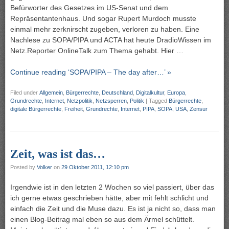
Befürworter des Gesetzes im US-Senat und dem
Repräsentantenhaus. Und sogar Rupert Murdoch musste
einmal mehr zerknirscht zugeben, verloren zu haben. Eine
Nachlese zu SOPA/PIPA und ACTA hat heute DradioWissen im
Netz.Reporter OnlineTalk zum Thema gehabt. Hier …
Continue reading ‘SOPA/PIPA – The day after…’ »
Filed under
Allgemein
,
Bürgerrechte
,
Deutschland
,
Digitalkultur
,
Europa
,
Grundrechte
,
Internet
,
Netzpolitik
,
Netzsperren
,
Politik
|
Tagged
Bürgerrechte
,
digitale Bürgerrechte
,
Freiheit
,
Grundrechte
,
Internet
,
PIPA
,
SOPA
,
USA
,
Zensur
Zeit, was ist das…
Posted by
Volker
on
29 Oktober 2011, 12:10 pm
Irgendwie ist in den letzten 2 Wochen so viel passiert, über das
ich gerne etwas geschrieben hätte, aber mit fehlt schlicht und
einfach die Zeit und die Muse dazu. Es ist ja nicht so, dass man
einen Blog-Beitrag mal eben so aus dem Ärmel schüttelt.