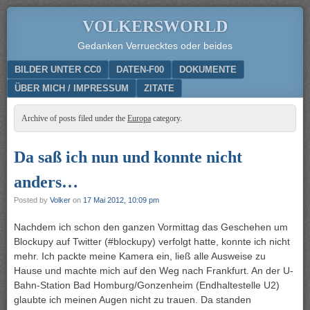
VOLKERSWORLD
Gedanken Verruecktes oder beides
Menu
SKIP TO CONTENT
BILDER UNTER CC0
DATEN-F00
DOKUMENTE
ÜBER MICH / IMPRESSUM
ZITATE
Archive of posts filed under the
Europa
category.
Da saß ich nun und konnte nicht
anders…
Posted by
Volker
on
17 Mai 2012, 10:09 pm
Nachdem ich schon den ganzen Vormittag das Geschehen um
Blockupy auf Twitter (#blockupy) verfolgt hatte, konnte ich nicht
mehr. Ich packte meine Kamera ein, ließ alle Ausweise zu
Hause und machte mich auf den Weg nach Frankfurt. An der U-
Bahn-Station Bad Homburg/Gonzenheim (Endhaltestelle U2)
glaubte ich meinen Augen nicht zu trauen. Da standen