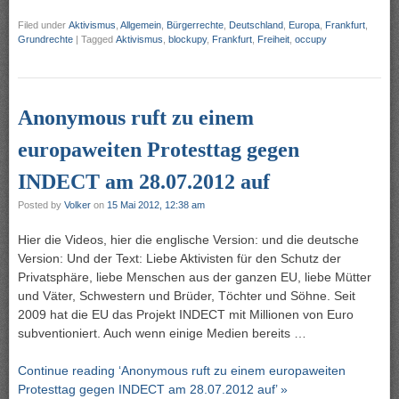
Filed under
Aktivismus
,
Allgemein
,
Bürgerrechte
,
Deutschland
,
Europa
,
Frankfurt
,
Grundrechte
|
Tagged
Aktivismus
,
blockupy
,
Frankfurt
,
Freiheit
,
occupy
Anonymous ruft zu einem
europaweiten Protesttag gegen
INDECT am 28.07.2012 auf
Posted by
Volker
on
15 Mai 2012, 12:38 am
Hier die Videos, hier die englische Version: und die deutsche
Version: Und der Text: Liebe Aktivisten für den Schutz der
Privatsphäre, liebe Menschen aus der ganzen EU, liebe Mütter
und Väter, Schwestern und Brüder, Töchter und Söhne. Seit
2009 hat die EU das Projekt INDECT mit Millionen von Euro
subventioniert. Auch wenn einige Medien bereits …
Continue reading ‘Anonymous ruft zu einem europaweiten
Protesttag gegen INDECT am 28.07.2012 auf’ »