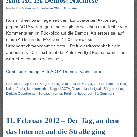
Anti-ACTA-Demos: Nachlese
Posted by
Volker
on
15 Februar 2012, 11:36 am
Nun sind ein paar Tage seit dem Europaweiten Aktionstag
gegen ACTA vergangen und es gibt inzwischen eine Reihe von
Kommentaren im Rückblick auf die Demos. Als erstes sei auf
einen Artikel in der FAZ vom 13.02. verwiesen:
Urheberrechtsabkommen Acta – Politikverdrossenheit sieht
anders aus. Darin schreibt der Autor Fridtjof Küchemann: „Ihr
würdet Euch noch wünschen, …
Continue reading ‘Anti-ACTA-Demos: Nachlese’ »
Filed under
Allgemein
,
Bürgerrechte
,
Deutschland
,
Europa
,
Grundrechte
,
Internet
,
Kultur
,
Recht
,
Urheberrecht
|
Tagged
ACTA
,
Deutschland
,
digitale Bürgerrechte
,
Digitale Gesellschaft
,
Europa
,
Internet
,
Politik
,
Urheberrecht
|
1 Comment
11. Februar 2012 – Der Tag, an dem
das Internet auf die Straße ging