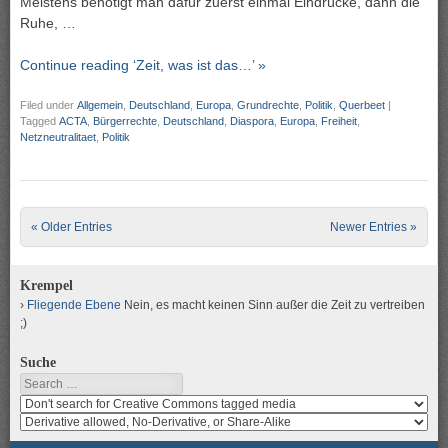
Meistens benötigt man dafür zuerst einmal Eindrücke, dann die
Ruhe, …
Continue reading ‘Zeit, was ist das…’ »
Filed under
Allgemein
,
Deutschland
,
Europa
,
Grundrechte
,
Politik
,
Querbeet
|
Tagged
ACTA
,
Bürgerrechte
,
Deutschland
,
Diaspora
,
Europa
,
Freiheit
,
Netzneutralitaet
,
Politik
Post navigation
« Older Entries
Newer Entries »
Krempel
Fliegende Ebene
Nein, es macht keinen Sinn außer die Zeit zu vertreiben
;)
Suche
Search
Search
media
search
for
media