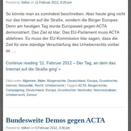
Posted by
Volker
on
11 Februar 2012, 8:29 pm
So könnte man es zumindest beschreiben. Aber heute ging nicht
nur das Internet auf die Straße, sondern die Bürger Europas.
Denn am heutigen Tag wurde Europaweit gegen ACTA
demonstriert. Das Ziel ist klar: Das EU-Parlament muss ACTA
ablehnen. Es muss der EU-Kommission klar sagen, dass die
Zeit für eine ständige Verschärfung des Urheberrechts vorbei
ist. …
Continue reading ‘11. Februar 2012 – Der Tag, an dem das
Internet auf die Straße ging’ »
Filed under
Allgemein
,
Bilder
,
Bürgerrechte
,
Deutschland
,
Europa
,
Grundrechte
,
Internet
,
Netzpolitik
,
Recht
,
Urheberrecht
|
Tagged
ACTA
,
Bürgerrechte
,
Campaigning
,
Deutschland
,
Europa
,
Grundrechte
,
Netzkultur
,
Netzneutralitaet
,
Urheberrecht
,
Zensur
Bundesweite Demos gegen ACTA
Posted by
Volker
on
5 Februar 2012, 3:36 pm