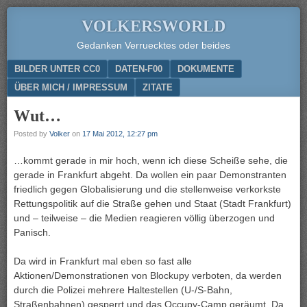
VOLKERSWORLD
Gedanken Verruecktes oder beides
Menu
SKIP TO CONTENT
BILDER UNTER CC0
DATEN-F00
DOKUMENTE
ÜBER MICH / IMPRESSUM
ZITATE
Wut…
Posted by
Volker
on
17 Mai 2012, 12:27 pm
…kommt gerade in mir hoch, wenn ich diese Scheiße sehe, die
gerade in Frankfurt abgeht. Da wollen ein paar Demonstranten
friedlich gegen Globalisierung und die stellenweise verkorkste
Rettungspolitik auf die Straße gehen und Staat (Stadt Frankfurt)
und – teilweise – die Medien reagieren völlig überzogen und
Panisch.
Da wird in Frankfurt mal eben so fast alle
Aktionen/Demonstrationen von Blockupy verboten, da werden
durch die Polizei mehrere Haltestellen (U-/S-Bahn,
Straßenbahnen) gesperrt und das Occupy-Camp geräumt. Da