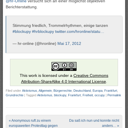
@hr-Online
versucht sich an einer möglichst objektiven
Berichterstattung.
Stimmung friedlich, Trommelrhythmen, einige tanzen
#blockupy
#hrblockupy
twitter.com/hronline/statu…
— hr-online (@hronline)
Mai 17, 2012
This work is licensed under a
Creative Commons
Attribution-ShareAlike 4.0 International License
.
Filed under
Aktivismus
,
Allgemein
,
Bürgerrechte
,
Deutschland
,
Europa
,
Frankfurt
,
Grundrechte
|
Tagged
Aktivismus
,
blockupy
,
Frankfurt
,
Freiheit
,
occupy
|
Permalink
Post navigation
«
Anonymous ruft zu einem
Da saß ich nun und konnte nicht
europaweiten Protesttag gegen
anders…
»