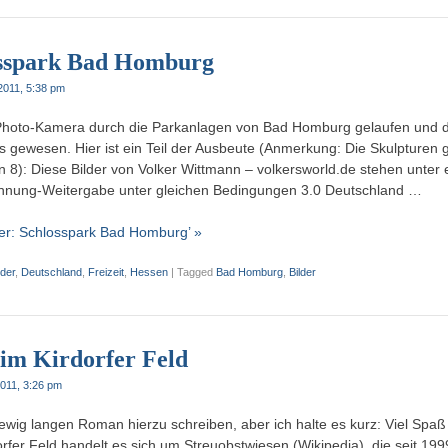
osspark Bad Homburg
2011, 5:38 pm
r Photo-Kamera durch die Parkanlagen von Bad Homburg gelaufen und d
 gewesen. Hier ist ein Teil der Ausbeute (Anmerkung: Die Skulpturen 
 8): Diese Bilder von Volker Wittmann – volkersworld.de stehen unter 
ng-Weitergabe unter gleichen Bedingungen 3.0 Deutschland …
der: Schlosspark Bad Homburg’ »
lder
,
Deutschland
,
Freizeit
,
Hessen
|
Tagged
Bad Homburg
,
Bilder
m Kirdorfer Feld
2011, 3:26 pm
n ewig langen Roman hierzu schreiben, aber ich halte es kurz: Viel Sp
rfer Feld handelt es sich um Streuobstwiesen (Wikipedia), die seit 199