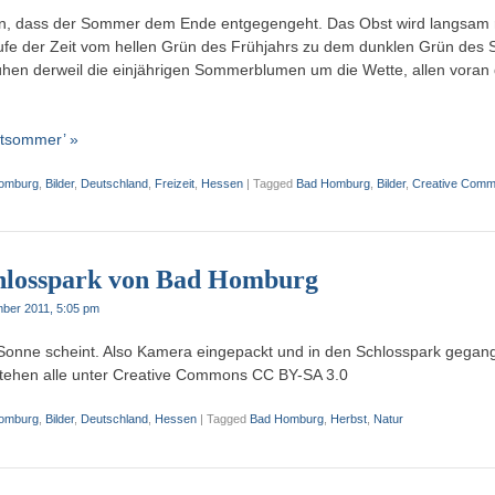
, dass der Sommer dem Ende entgegengeht. Das Obst wird langsam r
ufe der Zeit vom hellen Grün des Frühjahrs zu dem dunklen Grün des 
hen derweil die einjährigen Sommerblumen um die Wette, allen voran 
ätsommer’ »
omburg
,
Bilder
,
Deutschland
,
Freizeit
,
Hessen
|
Tagged
Bad Homburg
,
Bilder
,
Creative Com
hlosspark von Bad Homburg
ber 2011, 5:05 pm
Sonne scheint. Also Kamera eingepackt und in den Schlosspark gegang
stehen alle unter Creative Commons CC BY-SA 3.0
omburg
,
Bilder
,
Deutschland
,
Hessen
|
Tagged
Bad Homburg
,
Herbst
,
Natur