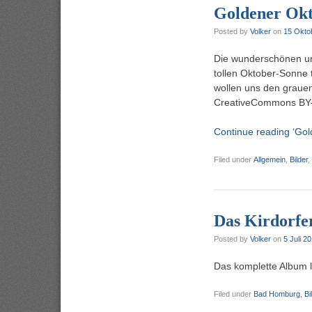
Goldener Ok
Posted by
Volker
on
15 Okto
Die wunderschönen un
tollen Oktober-Sonne t
wollen uns den grauen
CreativeCommons BY
Continue reading ‘Gol
Filed under
Allgemein
,
Bilder
,
Das Kirdorfe
Posted by
Volker
on
5 Juli 2
Das komplette Album li
Filed under
Bad Homburg
,
Bi