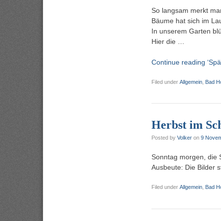
So langsam merkt man
Bäume hat sich im La
In unserem Garten blü
Hier die …
Continue reading ‘Sp
Filed under
Allgemein
,
Bad H
Herbst im Sc
Posted by
Volker
on
9 Novem
Sonntag morgen, die 
Ausbeute: Die Bilder 
Filed under
Allgemein
,
Bad H