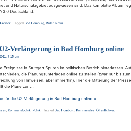
et und Naturschutzgebiet ausgewiesen sind. Das komplette Album liegt a
A 3.0 Deutschland.
Freizeit
|
Tagged
Bad Homburg
,
Bilder
,
Natur
e U2-Verlängerung in Bad Homburg online
 2011, 7:15 pm
Ereignisse in Stuttgart Spuren im politischen Betrieb hinterlassen. Auf
schieden, die Planungsunterlagen online zu stellen (zwar nur bis zum
reichung von Hinweisen, aber immerhin). Hier die Mitteilung der Presse
lt die Pläne zur …
ne für die U2-Verlängerung in Bad Homburg online’ »
ssen
,
Kommunalpolitik
,
Politik
|
Tagged
Bad Homburg
,
Kommunales
,
Öffentlichkeit