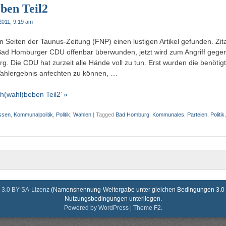
ben Teil2
 2011, 9:19 am
 Seiten der Taunus-Zeitung (FNP) einen lustigen Artikel gefunden. Zita
 Bad Homburger CDU offenbar überwunden, jetzt wird zum Angriff gege
. Die CDU hat zurzeit alle Hände voll zu tun. Erst wurden die benötigt
ahlergebnis anfechten zu können, …
h(wahl)beben Teil2’ »
ssen
,
Kommunalpolitik
,
Politik
,
Wahlen
|
Tagged
Bad Homburg
,
Kommunales
,
Parteien
,
Politik
3.0 BY-SA-Lizenz
(Namensnennung-Weitergabe unter gleichen Bedingungen 3.0 De
Nutzungsbedingungen unterliegen.
Powered by WordPress
|
Theme F2.