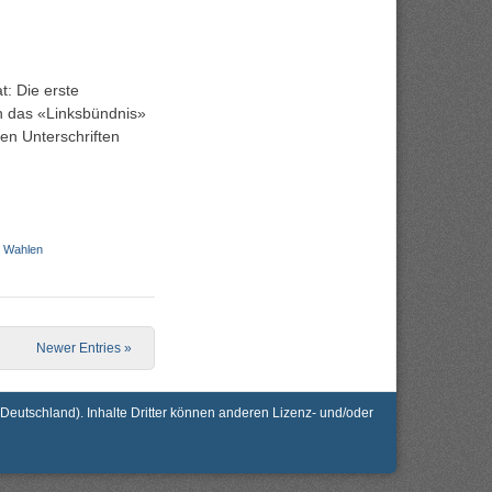
t: Die erste
n das «Linksbündnis»
en Unterschriften
,
Wahlen
Newer Entries »
utschland). Inhalte Dritter können anderen Lizenz- und/oder