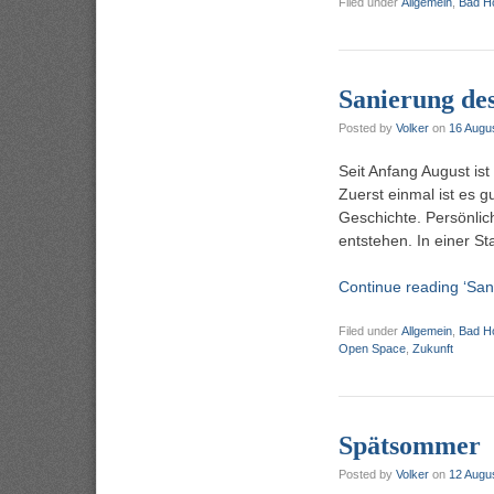
Filed under
Allgemein
,
Bad H
Sanierung de
Posted by
Volker
on
16 Augu
Seit Anfang August is
Zuerst einmal ist es
Geschichte. Persönlic
entstehen. In einer St
Continue reading ‘San
Filed under
Allgemein
,
Bad H
Open Space
,
Zukunft
Spätsommer
Posted by
Volker
on
12 Augu