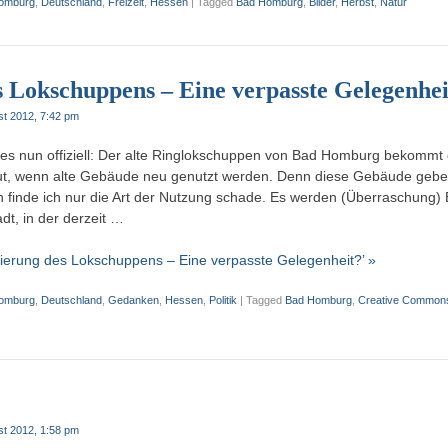
omburg
,
Deutschland
,
Freizeit
,
Hessen
|
Tagged
Bad Homburg
,
Bilder
,
Herbst
,
Natur
s Lokschuppens – Eine verpasste Gelegenhei
st 2012, 7:42 pm
t es nun offiziell: Der alte Ringlokschuppen von Bad Homburg bekommt
 gut, wenn alte Gebäude neu genutzt werden. Denn diese Gebäude gebe
h finde ich nur die Art der Nutzung schade. Es werden (Überraschung)
adt, in der derzeit …
ierung des Lokschuppens – Eine verpasste Gelegenheit?’ »
omburg
,
Deutschland
,
Gedanken
,
Hessen
,
Politik
|
Tagged
Bad Homburg
,
Creative Common
st 2012, 1:58 pm