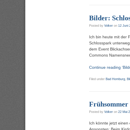
Bilder: Schl
Posted by
Volker
on
12 Juni 
Ich bin heute mit de
Schlosspark unterwegs
dem Event Blickachsen
Commons Namensnennu
Continue reading ‘Bil
Filed under
Bad Homburg
,
Bi
Frühsommer i
Posted by
Volker
on
22 Mai 
Ich könnte jetzt eine
Ansonsten: Beim Kirdo