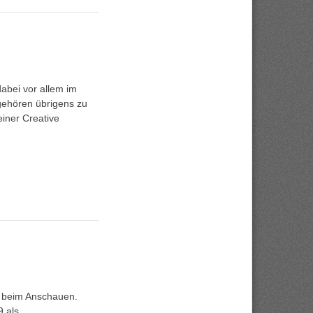
abei vor allem im
gehören übrigens zu
einer Creative
aß beim Anschauen.
9 als