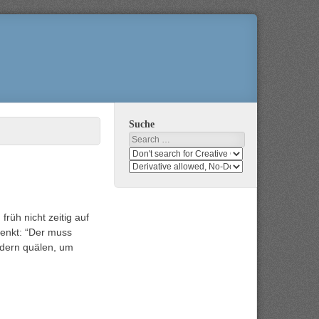
Suche
Search
Search
media
search
for
media
usage
for
rights
modification
üh nicht zeitig auf
rights
denkt: “Der muss
Federn quälen, um