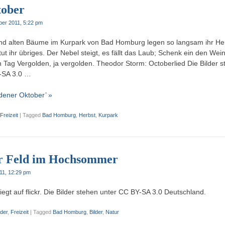
tober
ber 2011, 5:22 pm
d alten Bäume im Kurpark von Bad Homburg legen so langsam ihr Herb
ut ihr übriges. Der Nebel steigt, es fällt das Laub; Schenk ein den Wei
 Tag Vergolden, ja vergolden. Theodor Storm: Octoberlied Die Bilder s
-SA 3.0 …
dener Oktober’ »
Freizeit
|
Tagged
Bad Homburg
,
Herbst
,
Kurpark
r Feld im Hochsommer
011, 12:29 pm
egt auf flickr. Die Bilder stehen unter CC BY-SA 3.0 Deutschland.
lder
,
Freizeit
|
Tagged
Bad Homburg
,
Bilder
,
Natur