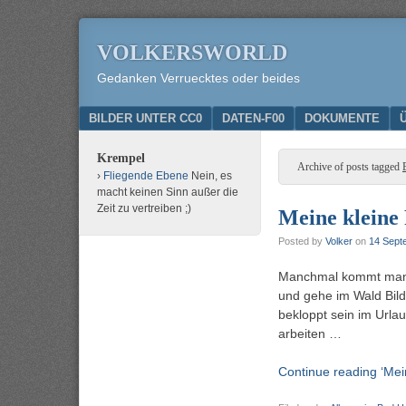
VOLKERSWORLD
Gedanken Verruecktes oder beides
Menu
SKIP TO CONTENT
BILDER UNTER CC0
DATEN-F00
DOKUMENTE
Krempel
Archive of posts tagged
Fliegende Ebene
Nein, es
macht keinen Sinn außer die
Zeit zu vertreiben ;)
Meine kleine
Posted by
Volker
on
14 Sept
Manchmal kommt man au
und gehe im Wald Bild
bekloppt sein im Urlau
arbeiten …
Continue reading ‘Mein