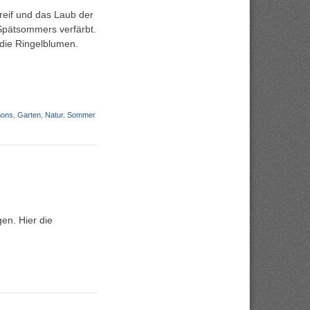
eif und das Laub der
Spätsommers verfärbt.
die Ringelblumen.
mons
,
Garten
,
Natur
,
Sommer
en. Hier die