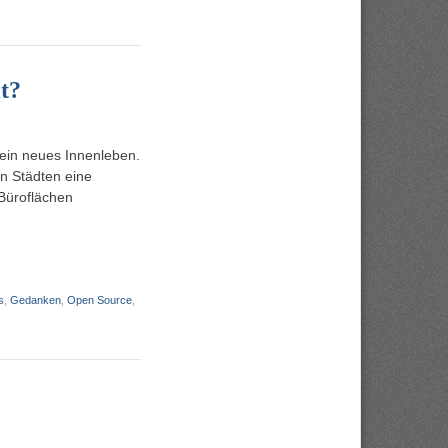
t?
 ein neues Innenleben.
n Städten eine
 Büroflächen
s
,
Gedanken
,
Open Source
,