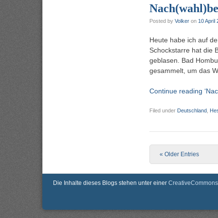
Nach(wahl)be
Posted by
Volker
on
10 April
Heute habe ich auf den
Schockstarre hat die
geblasen. Bad Homburg
gesammelt, um das W
Continue reading ‘Nac
Filed under
Deutschland
,
He
Post navigation
« Older Entries
Die Inhalte dieses Blogs stehen unter einer
CreativeCommons 