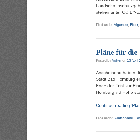
Landschaftsschutzgebi
stehen unter CC BY-S
Filed under
Allgemein
,
Bilder
,
Pläne für di
Posted by
Volker
on
13 April
Anscheinend haben die 
Stadt Bad Homburg ent
Ende der Frist zur Ein
Homburg v.d.Höhe stel
Continue reading ‘Plä
Filed under
Deutschland
,
He