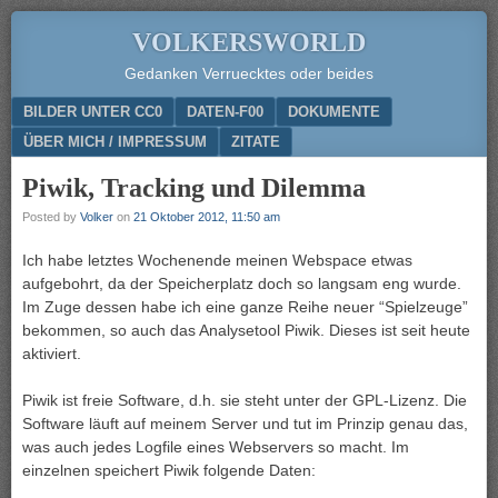
VOLKERSWORLD
Gedanken Verruecktes oder beides
Menu
SKIP TO CONTENT
BILDER UNTER CC0
DATEN-F00
DOKUMENTE
ÜBER MICH / IMPRESSUM
ZITATE
Piwik, Tracking und Dilemma
Posted by
Volker
on
21 Oktober 2012, 11:50 am
Ich habe letztes Wochenende meinen Webspace etwas
aufgebohrt, da der Speicherplatz doch so langsam eng wurde.
Im Zuge dessen habe ich eine ganze Reihe neuer “Spielzeuge”
bekommen, so auch das Analysetool Piwik. Dieses ist seit heute
aktiviert.
Piwik ist freie Software, d.h. sie steht unter der GPL-Lizenz. Die
Software läuft auf meinem Server und tut im Prinzip genau das,
was auch jedes Logfile eines Webservers so macht. Im
einzelnen speichert Piwik folgende Daten: