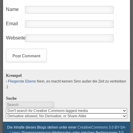
Name
Email
Webseite
Krempel
Fliegende Ebene
Nein, es macht keinen Sinn außer die Zeit zu vertreiben
;)
Suche
Search
Search
media
search
for
media
usage
for
Die Inhalte dieses Blogs stehen unter einer
CreativeCommons 3.0 BY-SA-
rights
modification
Lizenz
(Namensnennung-Weitergabe unter gleichen Bedingungen 3.0