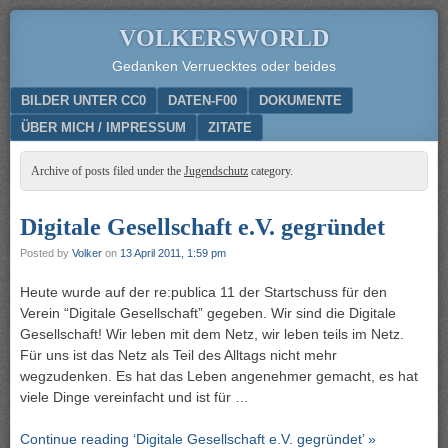
VOLKERSWORLD
Gedanken Verruecktes oder beides
Menu
SKIP TO CONTENT
BILDER UNTER CC0
DATEN-F00
DOKUMENTE
ÜBER MICH / IMPRESSUM
ZITATE
Archive of posts filed under the
Jugendschutz
category.
Digitale Gesellschaft e.V. gegründet
Posted by
Volker
on
13 April 2011, 1:59 pm
Heute wurde auf der re:publica 11 der Startschuss für den
Verein “Digitale Gesellschaft” gegeben. Wir sind die Digitale
Gesellschaft! Wir leben mit dem Netz, wir leben teils im Netz.
Für uns ist das Netz als Teil des Alltags nicht mehr
wegzudenken. Es hat das Leben angenehmer gemacht, es hat
viele Dinge vereinfacht und ist für …
Continue reading ‘Digitale Gesellschaft e.V. gegründet’ »