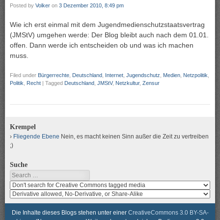
Posted by
Volker
on
3 Dezember 2010, 8:49 pm
Wie ich erst einmal mit dem Jugendmedienschutzstaatsvertrag
(JMStV) umgehen werde: Der Blog bleibt auch nach dem 01.01.
offen. Dann werde ich entscheiden ob und was ich machen
muss.
Filed under
Bürgerrechte
,
Deutschland
,
Internet
,
Jugendschutz
,
Medien
,
Netzpolitik
,
Politik
,
Recht
|
Tagged
Deutschland
,
JMStV
,
Netzkultur
,
Zensur
Krempel
Fliegende Ebene
Nein, es macht keinen Sinn außer die Zeit zu vertreiben
;)
Suche
Search
Search
media
search
for
media
usage
for
Die Inhalte dieses Blogs stehen unter einer
CreativeCommons 3.0 BY-SA-