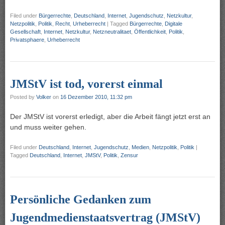
Filed under
Bürgerrechte
,
Deutschland
,
Internet
,
Jugendschutz
,
Netzkultur
,
Netzpolitik
,
Politik
,
Recht
,
Urheberrecht
|
Tagged
Bürgerrechte
,
Digitale
Gesellschaft
,
Internet
,
Netzkultur
,
Netzneutralitaet
,
Öffentlichkeit
,
Politik
,
Privatsphaere
,
Urheberrecht
JMStV ist tod, vorerst einmal
Posted by
Volker
on
16 Dezember 2010, 11:32 pm
Der JMStV ist vorerst erledigt, aber die Arbeit fängt jetzt erst an
und muss weiter gehen.
Filed under
Deutschland
,
Internet
,
Jugendschutz
,
Medien
,
Netzpolitik
,
Politik
|
Tagged
Deutschland
,
Internet
,
JMStV
,
Politik
,
Zensur
Persönliche Gedanken zum
Jugendmedienstaatsvertrag (JMStV)