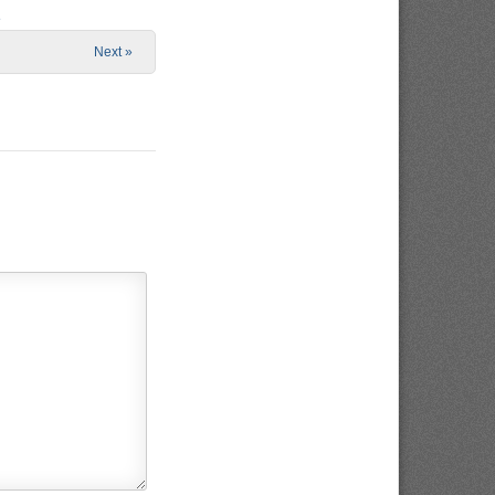
e
Next »