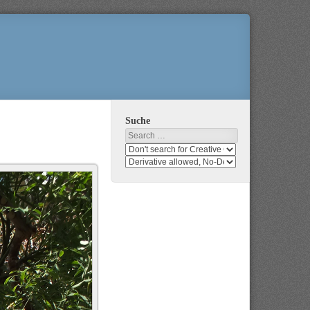
Suche
Search
Search
media
search
for
media
usage
for
rights
modification
rights