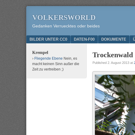
VOLKERSWORLD
Gedanken Verruecktes oder beides
Menu
SKIP TO CONTENT
BILDER UNTER CC0
DATEN-F00
DOKUMENTE
Krempel
Trockenwald
Fliegende Ebene
Nein, es
Published
2. August 2013
at
macht keinen Sinn außer die
Zeit zu vertreiben ;)