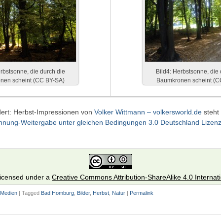
erbstsonne, die durch die
Bild4: Herbstsonne, die 
nen scheint (CC BY-SA)
Baumkronen scheint (C
dert: Herbst-Impressionen von
Volker Wittmann – volkersworld.de
steht
ng-Weitergabe unter gleichen Bedingungen 3.0 Deutschland Lizen
 licensed under a
Creative Commons Attribution-ShareAlike 4.0 Internat
Medien
|
Tagged
Bad Homburg
,
Bilder
,
Herbst
,
Natur
|
Permalink