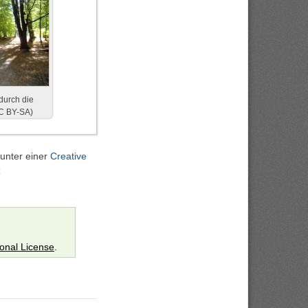
durch die
C BY-SA)
 unter einer
Creative
z
ional License
.