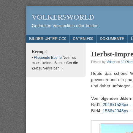
VOLKERSWORLD
Gedanken Verruecktes oder beides
Menu
SKIP TO CONTENT
BILDER UNTER CC0
DATEN-F00
DOKUMENTE
Krempel
Herbst-Impres
Fliegende Ebene
Nein, es
Posted by
Volker
on
12 Okto
macht keinen Sinn außer die
Zeit zu vertreiben ;)
Heute das schöne W
gewesen und ein paar
und daher unfotogen.
Von folgenden Bildern
Bild1:
2048x1536px –
Bild4:
1536x2048px –