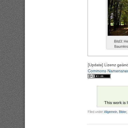
Bild3: H
Baumkro
[Update] Lizenz geän
Commons Namensnennu
This work is
Filed under
Allgemein
,
Bilder
,