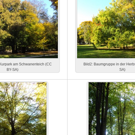
 Kurpark am Schwanenteich (CC
Bild2: Baumgruppe in der Herb
BY-SA)
SA)