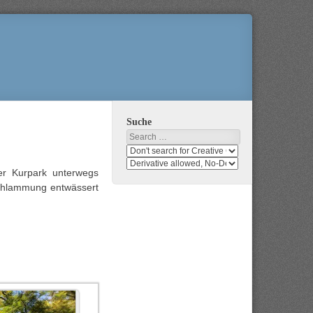
Suche
Search
Search
media
search
r Kurpark unterwegs
for
media
schlammung entwässert
usage
for
rights
modification
rights