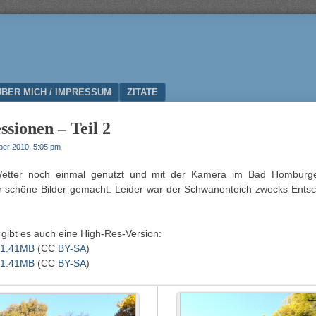
ÜBER MICH / IMPRESSUM
ZITATE
sionen – Teil 2
ber 2010, 5:05 pm
etter noch einmal genutzt und mit der Kamera im Bad Homburge
 schöne Bilder gemacht. Leider war der Schwanenteich zwecks Ent
 gibt es auch eine High-Res-Version:
 1.41MB
(CC
BY-SA
)
 1.41MB
(CC
BY-SA
)