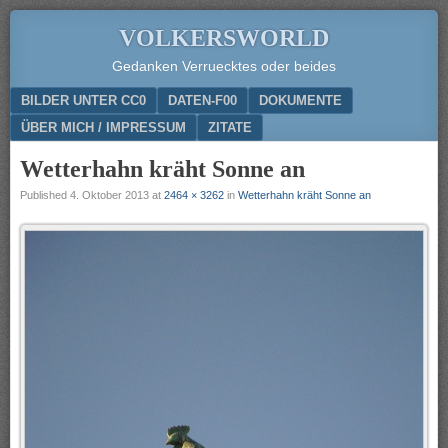
VOLKERSWORLD
Gedanken Verruecktes oder beides
Menu
SKIP TO CONTENT
BILDER UNTER CC0
DATEN-F00
DOKUMENTE
ÜBER MICH / IMPRESSUM
ZITATE
Wetterhahn kräht Sonne an
Published
4. Oktober 2013
at
2464 × 3262
in
Wetterhahn kräht Sonne an