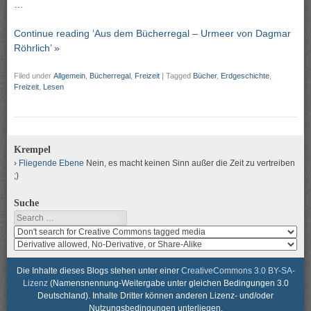
…
Continue reading ‘Aus dem Bücherregal – Urmeer von Dagmar
Röhrlich’ »
Filed under
Allgemein
,
Bücherregal
,
Freizeit
|
Tagged
Bücher
,
Erdgeschichte
,
Freizeit
,
Lesen
Krempel
Fliegende Ebene
Nein, es macht keinen Sinn außer die Zeit zu vertreiben
;)
Suche
Search
Search
media
search
for
media
usage
for
Die Inhalte dieses Blogs stehen unter einer
CreativeCommons 3.0 BY-SA-
rights
modification
Lizenz
(Namensnennung-Weitergabe unter gleichen Bedingungen 3.0
rights
Deutschland). Inhalte Dritter können anderen Lizenz- und/oder
Nutzungsbedingungen unterliegen.