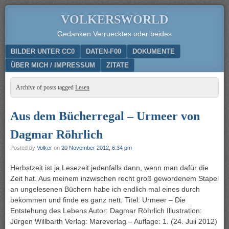
VOLKERSWORLD
Gedanken Verruecktes oder beides
Menu
SKIP TO CONTENT
BILDER UNTER CC0
DATEN-F00
DOKUMENTE
ÜBER MICH / IMPRESSUM
ZITATE
Archive of posts tagged
Lesen
Aus dem Bücherregal – Urmeer von
Dagmar Röhrlich
Posted by
Volker
on
20 November 2012, 6:34 pm
Herbstzeit ist ja Lesezeit jedenfalls dann, wenn man dafür die
Zeit hat. Aus meinem inzwischen recht groß gewordenem Stapel
an ungelesenen Büchern habe ich endlich mal eines durch
bekommen und finde es ganz nett. Titel: Urmeer – Die
Entstehung des Lebens Autor: Dagmar Röhrlich Illustration:
Jürgen Willbarth Verlag: Mareverlag – Auflage: 1. (24. Juli 2012)