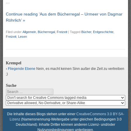
…
Continue reading ‘Aus dem Bücherregal – Urmeer von Dagmar
Röhrlich’ »
Filed under
Allgemein
,
Bücherregal
,
Freizeit
|
Tagged
Bücher
,
Erdgeschichte
,
Freizeit
,
Lesen
Krempel
Fliegende Ebene
Nein, es macht keinen Sinn außer die Zeit zu vertreiben
;)
Suche
Search
Search
media
search
for
media
usage
for
Die Inhalte dieses Blogs stehen unter einer
CreativeCommons 3.0 BY-SA-
rights
modification
Lizenz
(Namensnennung-Weitergabe unter gleichen Bedingungen 3.0
rights
Deutschland). Inhalte Dritter können anderen Lizenz- und/oder
Nutzungsbedingungen unterliegen.