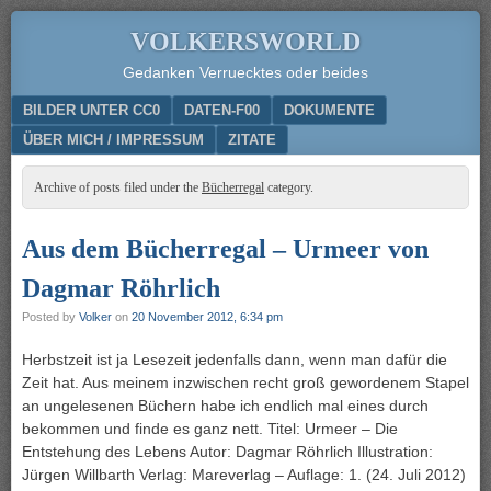
VOLKERSWORLD
Gedanken Verruecktes oder beides
Menu
SKIP TO CONTENT
BILDER UNTER CC0
DATEN-F00
DOKUMENTE
ÜBER MICH / IMPRESSUM
ZITATE
Archive of posts filed under the
Bücherregal
category.
Aus dem Bücherregal – Urmeer von
Dagmar Röhrlich
Posted by
Volker
on
20 November 2012, 6:34 pm
Herbstzeit ist ja Lesezeit jedenfalls dann, wenn man dafür die
Zeit hat. Aus meinem inzwischen recht groß gewordenem Stapel
an ungelesenen Büchern habe ich endlich mal eines durch
bekommen und finde es ganz nett. Titel: Urmeer – Die
Entstehung des Lebens Autor: Dagmar Röhrlich Illustration:
Jürgen Willbarth Verlag: Mareverlag – Auflage: 1. (24. Juli 2012)