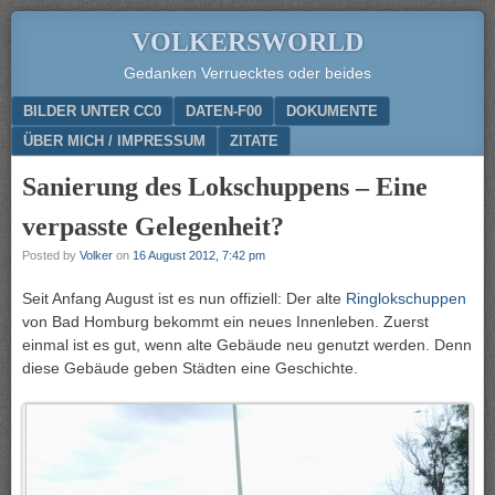
VOLKERSWORLD
Gedanken Verruecktes oder beides
Menu
SKIP TO CONTENT
BILDER UNTER CC0
DATEN-F00
DOKUMENTE
ÜBER MICH / IMPRESSUM
ZITATE
Sanierung des Lokschuppens – Eine
verpasste Gelegenheit?
Posted by
Volker
on
16 August 2012, 7:42 pm
Seit Anfang August ist es nun offiziell: Der alte
Ringlokschuppen
von Bad Homburg bekommt ein neues Innenleben. Zuerst
einmal ist es gut, wenn alte Gebäude neu genutzt werden. Denn
diese Gebäude geben Städten eine Geschichte.