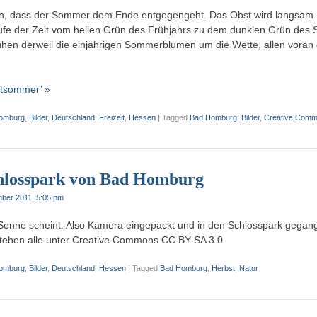
, dass der Sommer dem Ende entgegengeht. Das Obst wird langsam r
ufe der Zeit vom hellen Grün des Frühjahrs zu dem dunklen Grün des 
hen derweil die einjährigen Sommerblumen um die Wette, allen voran 
ätsommer’ »
omburg
,
Bilder
,
Deutschland
,
Freizeit
,
Hessen
|
Tagged
Bad Homburg
,
Bilder
,
Creative Com
hlosspark von Bad Homburg
ber 2011, 5:05 pm
Sonne scheint. Also Kamera eingepackt und in den Schlosspark gegang
stehen alle unter Creative Commons CC BY-SA 3.0
omburg
,
Bilder
,
Deutschland
,
Hessen
|
Tagged
Bad Homburg
,
Herbst
,
Natur