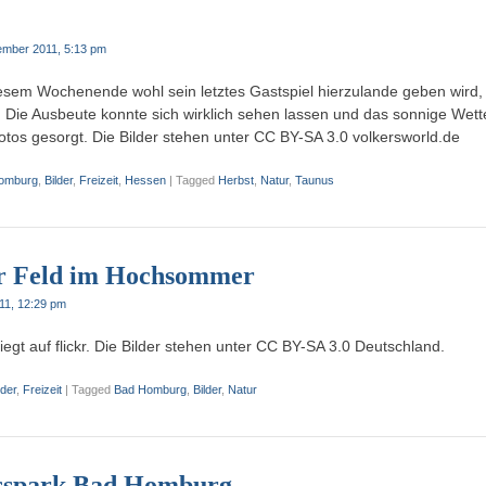
ember 2011, 5:13 pm
sem Wochenende wohl sein letztes Gastspiel hierzulande geben wird,
. Die Ausbeute konnte sich wirklich sehen lassen und das sonnige Wette
os gesorgt. Die Bilder stehen unter CC BY-SA 3.0 volkersworld.de
omburg
,
Bilder
,
Freizeit
,
Hessen
|
Tagged
Herbst
,
Natur
,
Taunus
r Feld im Hochsommer
011, 12:29 pm
egt auf flickr. Die Bilder stehen unter CC BY-SA 3.0 Deutschland.
lder
,
Freizeit
|
Tagged
Bad Homburg
,
Bilder
,
Natur
osspark Bad Homburg