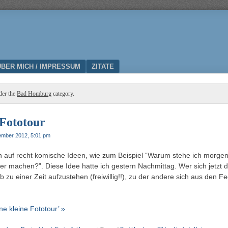
ÜBER MICH / IMPRESSUM
ZITATE
der the
Bad Homburg
category.
 Fototour
ember 2012, 5:01 pm
f recht komische Ideen, wie zum Beispiel “Warum stehe ich morgen fr
er machen?”. Diese Idee hatte ich gestern Nachmittag. Wer sich jetzt 
b zu einer Zeit aufzustehen (freiwillig!!), zu der andere sich aus den 
e kleine Fototour’ »