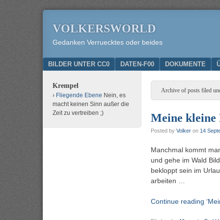
VOLKERSWORLD
Gedanken Verruecktes oder beides
Menu
SKIP TO CONTENT
BILDER UNTER CC0
DATEN-F00
DOKUMENTE
Krempel
Archive of posts filed un
Fliegende Ebene
Nein, es
macht keinen Sinn außer die
Zeit zu vertreiben ;)
Meine kleine
Posted by
Volker
on
14 Sept
Manchmal kommt man au
und gehe im Wald Bild
bekloppt sein im Urlau
arbeiten …
Continue reading ‘Mein