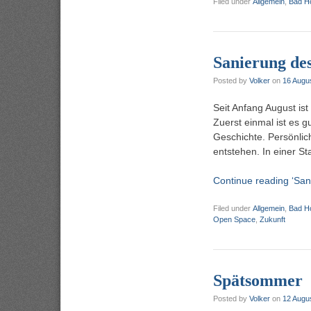
Filed under
Allgemein
,
Bad H
Sanierung de
Posted by
Volker
on
16 Augu
Seit Anfang August is
Zuerst einmal ist es
Geschichte. Persönlic
entstehen. In einer St
Continue reading ‘San
Filed under
Allgemein
,
Bad H
Open Space
,
Zukunft
Spätsommer
Posted by
Volker
on
12 Augu