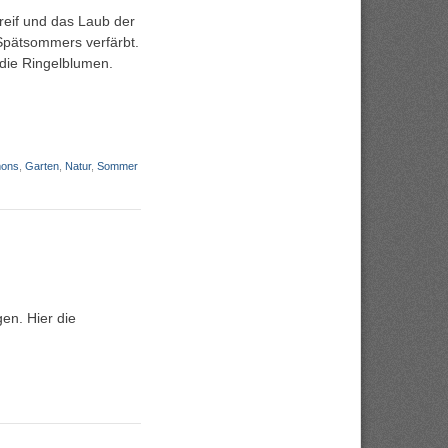
eif und das Laub der
Spätsommers verfärbt.
die Ringelblumen.
mons
,
Garten
,
Natur
,
Sommer
en. Hier die