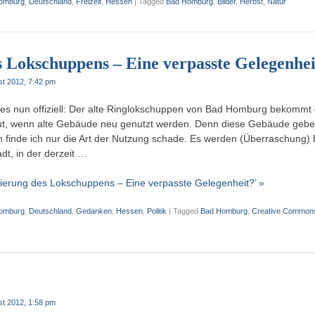
omburg
,
Deutschland
,
Freizeit
,
Hessen
|
Tagged
Bad Homburg
,
Bilder
,
Herbst
,
Natur
s Lokschuppens – Eine verpasste Gelegenhei
st 2012, 7:42 pm
t es nun offiziell: Der alte Ringlokschuppen von Bad Homburg bekommt
 gut, wenn alte Gebäude neu genutzt werden. Denn diese Gebäude gebe
h finde ich nur die Art der Nutzung schade. Es werden (Überraschung)
adt, in der derzeit …
ierung des Lokschuppens – Eine verpasste Gelegenheit?’ »
omburg
,
Deutschland
,
Gedanken
,
Hessen
,
Politik
|
Tagged
Bad Homburg
,
Creative Common
st 2012, 1:58 pm