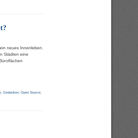
t?
 ein neues Innenleben.
n Städten eine
 Büroflächen
s
,
Gedanken
,
Open Source
,