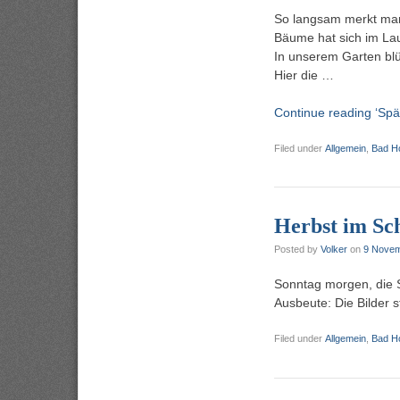
So langsam merkt man
Bäume hat sich im La
In unserem Garten blü
Hier die …
Continue reading ‘Sp
Filed under
Allgemein
,
Bad H
Herbst im Sc
Posted by
Volker
on
9 Novem
Sonntag morgen, die 
Ausbeute: Die Bilder 
Filed under
Allgemein
,
Bad H