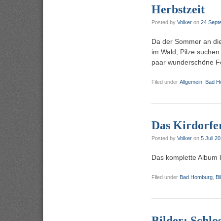
Herbstzeit
Posted by
Volker
on
24 Sept
Da der Sommer an die
im Wald, Pilze suchen
paar wunderschöne Fot
Filed under
Allgemein
,
Bad H
Das Kirdorfe
Posted by
Volker
on
5 Juli 2
Das komplette Album li
Filed under
Bad Homburg
,
Bi
Bilder: Schl