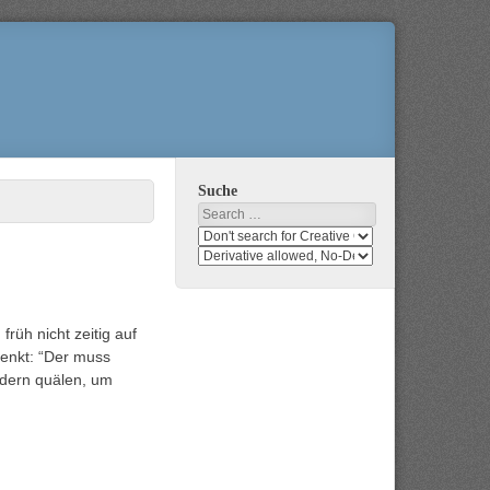
Suche
Search
Search
media
search
for
media
usage
for
rights
modification
üh nicht zeitig auf
rights
denkt: “Der muss
Federn quälen, um