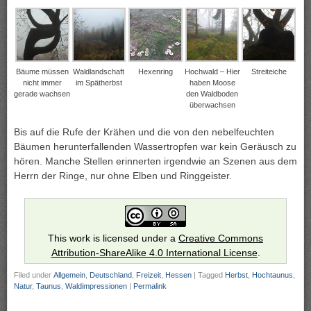
Bäume müssen
Waldlandschaft
Hexenring
Hochwald – Hier
Streiteiche
nicht immer
im Spätherbst
haben Moose
gerade wachsen
den Waldboden
überwachsen
Bis auf die Rufe der Krähen und die von den nebelfeuchten
Bäumen herunterfallenden Wassertropfen war kein Geräusch zu
hören. Manche Stellen erinnerten irgendwie an Szenen aus dem
Herrn der Ringe, nur ohne Elben und Ringgeister.
This work is licensed under a
Creative Commons
Attribution-ShareAlike 4.0 International License
.
Filed under
Allgemein
,
Deutschland
,
Freizeit
,
Hessen
|
Tagged
Herbst
,
Hochtaunus
,
Natur
,
Taunus
,
Waldimpressionen
|
Permalink