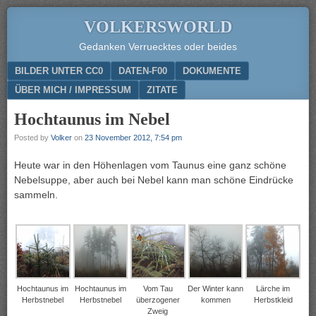
VOLKERSWORLD
Gedanken Verruecktes oder beides
Menu
SKIP TO CONTENT
BILDER UNTER CC0
DATEN-F00
DOKUMENTE
ÜBER MICH / IMPRESSUM
ZITATE
Hochtaunus im Nebel
Posted by
Volker
on
23 November 2012, 7:54 pm
Heute war in den Höhenlagen vom Taunus eine ganz schöne
Nebelsuppe, aber auch bei Nebel kann man schöne Eindrücke
sammeln.
Hochtaunus im
Hochtaunus im
Vom Tau
Der Winter kann
Lärche im
Herbstnebel
Herbstnebel
überzogener
kommen
Herbstkleid
Zweig