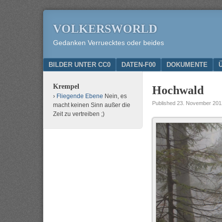
VOLKERSWORLD
Gedanken Verruecktes oder beides
Menu
SKIP TO CONTENT
BILDER UNTER CC0
DATEN-F00
DOKUMENTE
Krempel
Hochwald
Fliegende Ebene
Nein, es
Published
23. November 201
macht keinen Sinn außer die
Zeit zu vertreiben ;)