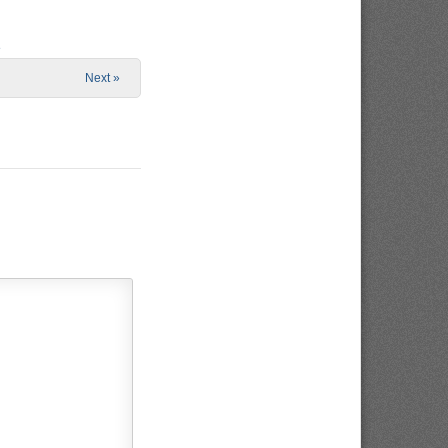
e
Next »