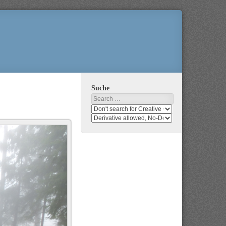
Suche
Search
Search
media
search
for
media
usage
for
rights
modification
rights