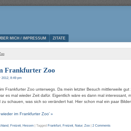
ÜBER MICH / IMPRESSUM
ZITATE
Zoo
m Frankfurter Zoo
r 2012, 8:49 pm
im Frankfurter Zoo unterwegs. Da mein letzter Besuch mittlerweile gut
war es mal wieder Zeit dafür. Eigentlich wäre es dann mal interessant, m
 zu schauen, was sich so verändert hat. Hier schon mal ein paar Bilde
 wieder im Frankfurter Zoo’ »
chland
,
Freizeit
,
Hessen
|
Tagged
Frankfurt
,
Freizeit
,
Natur
,
Zoo
|
2 Comments