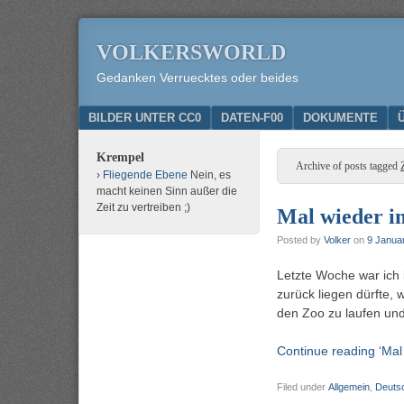
VOLKERSWORLD
Gedanken Verruecktes oder beides
Menu
SKIP TO CONTENT
BILDER UNTER CC0
DATEN-F00
DOKUMENTE
Krempel
Archive of posts tagged
Fliegende Ebene
Nein, es
macht keinen Sinn außer die
Zeit zu vertreiben ;)
Mal wieder i
Posted by
Volker
on
9 Janua
Letzte Woche war ich 
zurück liegen dürfte, 
den Zoo zu laufen und
Continue reading ‘Mal
Filed under
Allgemein
,
Deuts