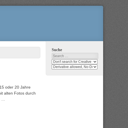
Suche
Search
Search
media
search
for
media
usage
for
rights
modification
 15 oder 20 Jahre
rights
it alten Fotos durch
r …