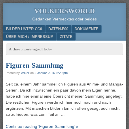
VOLKERSWORLD
Gedanken Verruecktes oder beides
Menu
SKIP TO CONTENT
BILDER UNTER CC0
DATEN-F00
DOKUMENTE
ÜBER MICH / IMPRESSUM
ZITATE
Archive of posts tagged
Hobby
Figuren-Sammlung
Posted by
Volker
on
2 Januar 2016, 5:29 pm
Seit ca. einem Jahr sammel ich Figuren aus Anime- und Manga-
Serien. Da ich inzwischen ein paar davon mein Eigen nenne,
habe ich hier einmal eine Übersicht meiner Sammlung angelegt.
Die restlichen Figuren werde ich hier noch nach und nach
ergänzen. Mit manchen Bildern bin ich offen gesagt auch nicht
so zufrieden, was zum Teil an …
Continue reading ‘Figuren-Sammlung’ »