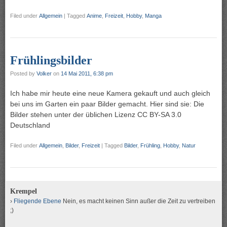
Filed under
Allgemein
|
Tagged
Anime
,
Freizeit
,
Hobby
,
Manga
Frühlingsbilder
Posted by
Volker
on
14 Mai 2011, 6:38 pm
Ich habe mir heute eine neue Kamera gekauft und auch gleich
bei uns im Garten ein paar Bilder gemacht. Hier sind sie: Die
Bilder stehen unter der üblichen Lizenz CC BY-SA 3.0
Deutschland
Filed under
Allgemein
,
Bilder
,
Freizeit
|
Tagged
Bilder
,
Frühling
,
Hobby
,
Natur
Krempel
Fliegende Ebene
Nein, es macht keinen Sinn außer die Zeit zu vertreiben
;)