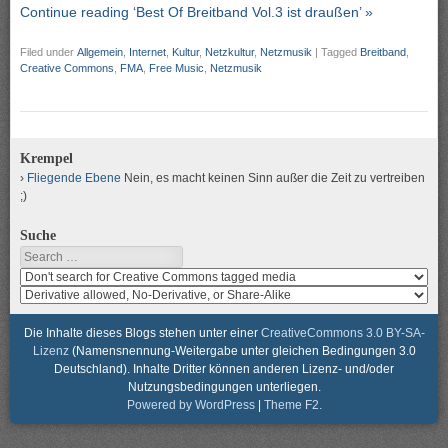
Continue reading ‘Best Of Breitband Vol.3 ist draußen’ »
Filed under
Allgemein
,
Internet
,
Kultur
,
Netzkultur
,
Netzmusik
|
Tagged
Breitband
,
Creative Commons
,
FMA
,
Free Music
,
Netzmusik
Krempel
Fliegende Ebene
Nein, es macht keinen Sinn außer die Zeit zu vertreiben
;)
Suche
Search
Search
media
search
for
media
usage
for
Die Inhalte dieses Blogs stehen unter einer
CreativeCommons 3.0 BY-SA-
rights
modification
Lizenz
(Namensnennung-Weitergabe unter gleichen Bedingungen 3.0
rights
Deutschland). Inhalte Dritter können anderen Lizenz- und/oder
Nutzungsbedingungen unterliegen.
Powered by WordPress
|
Theme F2.