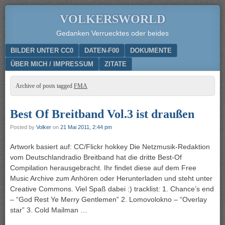
VOLKERSWORLD
Gedanken Verruecktes oder beides
Menu
SKIP TO CONTENT
BILDER UNTER CC0
DATEN-F00
DOKUMENTE
ÜBER MICH / IMPRESSUM
ZITATE
Archive of posts tagged
FMA
Best Of Breitband Vol.3 ist draußen
Posted by
Volker
on
21 Mai 2011, 2:44 pm
Artwork basiert auf: CC/Flickr hokkey Die Netzmusik-Redaktion
vom Deutschlandradio Breitband hat die dritte Best-Of
Compilation herausgebracht. Ihr findet diese auf dem Free
Music Archive zum Anhören oder Herunterladen und steht unter
Creative Commons. Viel Spaß dabei :) tracklist: 1. Chance’s end
– “God Rest Ye Merry Gentlemen” 2. Lomovolokno – “Overlay
star” 3. Cold Mailman …