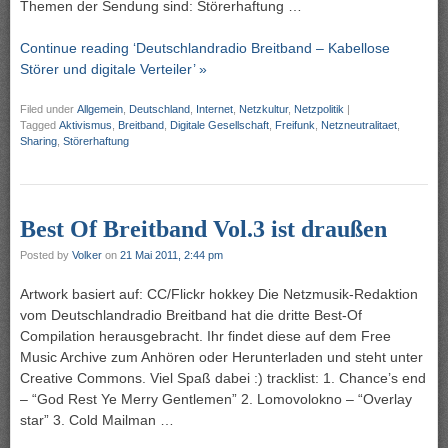
Themen der Sendung sind: Störerhaftung …
Continue reading ‘Deutschlandradio Breitband – Kabellose
Störer und digitale Verteiler’ »
Filed under
Allgemein
,
Deutschland
,
Internet
,
Netzkultur
,
Netzpolitik
|
Tagged
Aktivismus
,
Breitband
,
Digitale Gesellschaft
,
Freifunk
,
Netzneutralitaet
,
Sharing
,
Störerhaftung
Best Of Breitband Vol.3 ist draußen
Posted by
Volker
on
21 Mai 2011, 2:44 pm
Artwork basiert auf: CC/Flickr hokkey Die Netzmusik-Redaktion
vom Deutschlandradio Breitband hat die dritte Best-Of
Compilation herausgebracht. Ihr findet diese auf dem Free
Music Archive zum Anhören oder Herunterladen und steht unter
Creative Commons. Viel Spaß dabei :) tracklist: 1. Chance’s end
– “God Rest Ye Merry Gentlemen” 2. Lomovolokno – “Overlay
star” 3. Cold Mailman …