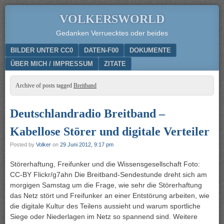
VOLKERSWORLD
Gedanken Verruecktes oder beides
Menu
SKIP TO CONTENT
BILDER UNTER CC0
DATEN-F00
DOKUMENTE
ÜBER MICH / IMPRESSUM
ZITATE
Archive of posts tagged
Breitband
Deutschlandradio Breitband –
Kabellose Störer und digitale Verteiler
Posted by
Volker
on
29 Juni 2012, 9:17 pm
Störerhaftung, Freifunker und die Wissensgesellschaft Foto:
CC-BY Flickr/g7ahn Die Breitband-Sendestunde dreht sich am
morgigen Samstag um die Frage, wie sehr die Störerhaftung
das Netz stört und Freifunker an einer Entstörung arbeiten, wie
die digitale Kultur des Teilens aussieht und warum sportliche
Siege oder Niederlagen im Netz so spannend sind. Weitere