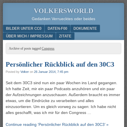
VOLKERSWORLD
Gedanken Verruecktes oder beides
Menu
SKIP TO CONTENT
BILDER UNTER CC0
DATEN-F00
DOKUMENTE
ÜBER MICH / IMPRESSUM
ZITATE
Archive of posts tagged
Congress
Persönlicher Rückblick auf den 30C3
Posted by
Volker
on
26 Januar 2014, 7:45 pm
Seit dem 30C3 sind nun ein paar Wochen ins Land gegangen.
Ich hatte Zeit, mir ein paar Podcasts anzuhören und ein paar
der Aufzeichnungen anzuschauen. Außerdem braucht es immer
etwas, um die Eindrücke zu verarbeiten und alles
einzusortieren. Um es gleich vorweg zu sagen: Ich habe nicht
alles geschafft, was ich mir für den Congress …
Continue reading ‘Persönlicher Rückblick auf den 30C3’ »