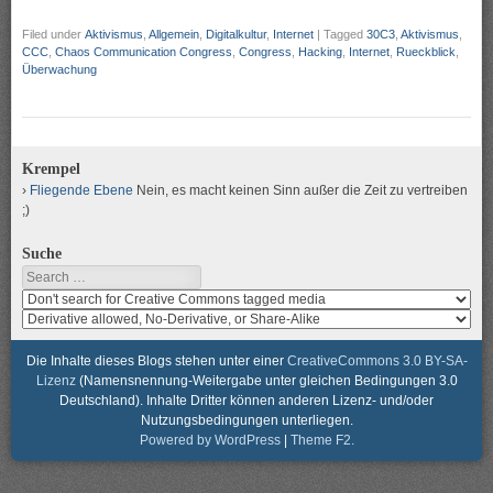
Filed under
Aktivismus
,
Allgemein
,
Digitalkultur
,
Internet
|
Tagged
30C3
,
Aktivismus
,
CCC
,
Chaos Communication Congress
,
Congress
,
Hacking
,
Internet
,
Rueckblick
,
Überwachung
Krempel
Fliegende Ebene
Nein, es macht keinen Sinn außer die Zeit zu vertreiben
;)
Suche
Search
Search
media
search
for
media
usage
for
Die Inhalte dieses Blogs stehen unter einer
CreativeCommons 3.0 BY-SA-
rights
modification
Lizenz
(Namensnennung-Weitergabe unter gleichen Bedingungen 3.0
rights
Deutschland). Inhalte Dritter können anderen Lizenz- und/oder
Nutzungsbedingungen unterliegen.
Powered by WordPress
|
Theme F2.