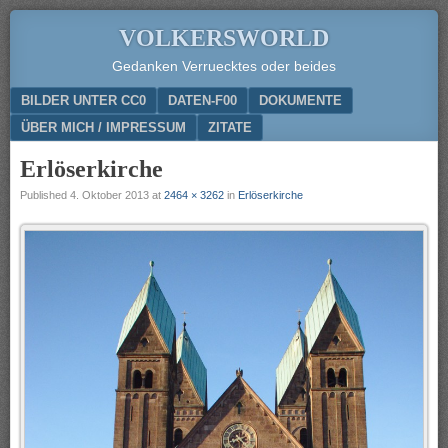
VOLKERSWORLD
Gedanken Verruecktes oder beides
Menu
SKIP TO CONTENT
BILDER UNTER CC0
DATEN-F00
DOKUMENTE
ÜBER MICH / IMPRESSUM
ZITATE
Erlöserkirche
Published
4. Oktober 2013
at
2464 × 3262
in
Erlöserkirche