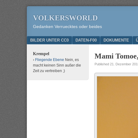
VOLKERSWORLD
Gedanken Verruecktes oder beides
Menu
SKIP TO CONTENT
BILDER UNTER CC0
DATEN-F00
DOKUMENTE
Krempel
Mami Tomoe,
Fliegende Ebene
Nein, es
Published
21. Dezember 201
macht keinen Sinn außer die
Zeit zu vertreiben ;)