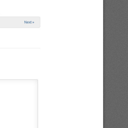
e
Next »