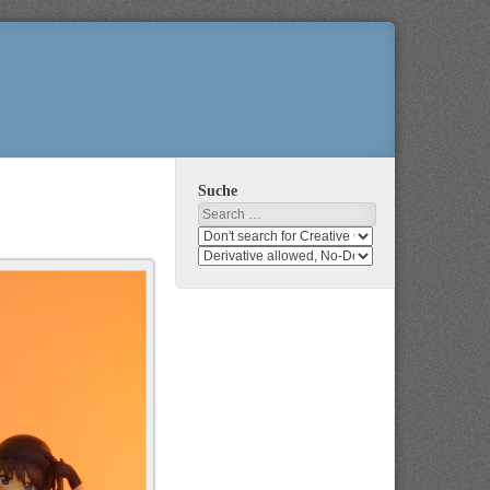
Suche
Search
Search
media
search
for
media
usage
for
rights
modification
rights