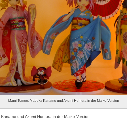
Mami Tomoe, Madoka Kaname und Akemi Homura in der Maiko-Version
Kaname und Akemi Homura in der Maiko-Version