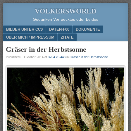
VOLKERSWORLD
Gedanken Verruecktes oder beides
Menu
SKIP TO CONTENT
BILDER UNTER CC0
DATEN-F00
DOKUMENTE
ÜBER MICH / IMPRESSUM
ZITATE
Gräser in der Herbstsonne
Published
6. Oktober 2014
at
3264 × 2448
in
Gräser in der Herbstsonne