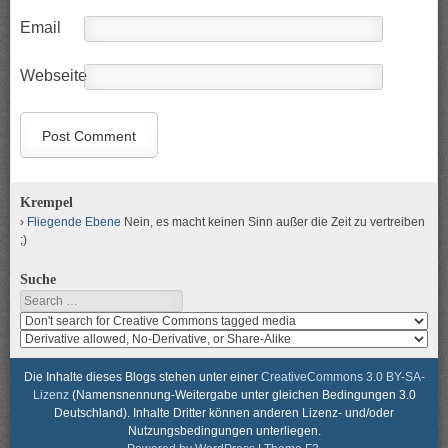
Email
Webseite
Krempel
Fliegende Ebene
Nein, es macht keinen Sinn außer die Zeit zu vertreiben
;)
Suche
Search
Search
media
search
for
media
usage
for
Die Inhalte dieses Blogs stehen unter einer
CreativeCommons 3.0 BY-SA-
rights
modification
Lizenz
(Namensnennung-Weitergabe unter gleichen Bedingungen 3.0
rights
Deutschland). Inhalte Dritter können anderen Lizenz- und/oder
Nutzungsbedingungen unterliegen.