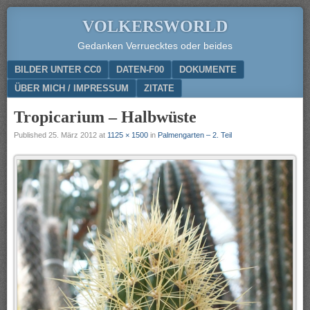
VOLKERSWORLD
Gedanken Verruecktes oder beides
Menu
SKIP TO CONTENT
BILDER UNTER CC0
DATEN-F00
DOKUMENTE
ÜBER MICH / IMPRESSUM
ZITATE
Tropicarium – Halbwüste
Published
25. März 2012
at
1125 × 1500
in
Palmengarten – 2. Teil