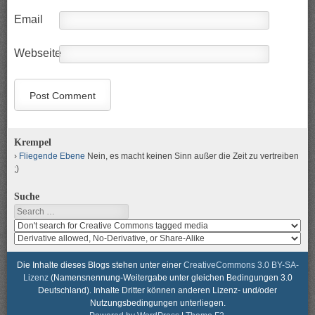
Email
Webseite
Krempel
Fliegende Ebene
Nein, es macht keinen Sinn außer die Zeit zu vertreiben
;)
Suche
Search
Search
media
search
for
media
usage
for
Die Inhalte dieses Blogs stehen unter einer
CreativeCommons 3.0 BY-SA-
rights
modification
Lizenz
(Namensnennung-Weitergabe unter gleichen Bedingungen 3.0
rights
Deutschland). Inhalte Dritter können anderen Lizenz- und/oder
Nutzungsbedingungen unterliegen.