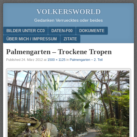
VOLKERSWORLD
Gedanken Verruecktes oder beides
Menu
SKIP TO CONTENT
BILDER UNTER CC0
DATEN-F00
DOKUMENTE
ÜBER MICH / IMPRESSUM
ZITATE
Palmengarten – Trockene Tropen
Published
24. März 2012
at
1500 × 1125
in
Palmengarten – 2. Teil