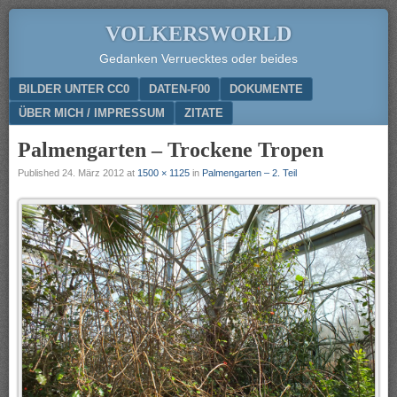
VOLKERSWORLD
Gedanken Verruecktes oder beides
Menu
SKIP TO CONTENT
BILDER UNTER CC0
DATEN-F00
DOKUMENTE
ÜBER MICH / IMPRESSUM
ZITATE
Palmengarten – Trockene Tropen
Published
24. März 2012
at
1500 × 1125
in
Palmengarten – 2. Teil