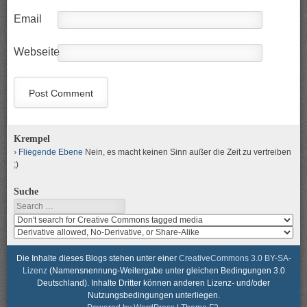
Email
Webseite
Krempel
Fliegende Ebene
Nein, es macht keinen Sinn außer die Zeit zu vertreiben
;)
Suche
Search
Search
media
search
for
media
usage
for
Die Inhalte dieses Blogs stehen unter einer
CreativeCommons 3.0 BY-SA-
rights
modification
Lizenz
(Namensnennung-Weitergabe unter gleichen Bedingungen 3.0
rights
Deutschland). Inhalte Dritter können anderen Lizenz- und/oder
Nutzungsbedingungen unterliegen.