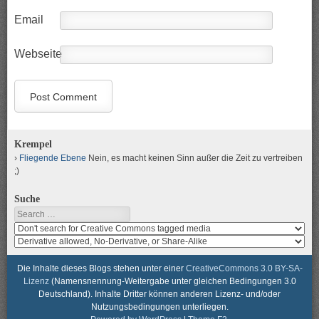
Email
Webseite
Krempel
Fliegende Ebene
Nein, es macht keinen Sinn außer die Zeit zu vertreiben
;)
Suche
Search
Search
media
search
for
media
usage
for
Die Inhalte dieses Blogs stehen unter einer
CreativeCommons 3.0 BY-SA-
rights
modification
Lizenz
(Namensnennung-Weitergabe unter gleichen Bedingungen 3.0
rights
Deutschland). Inhalte Dritter können anderen Lizenz- und/oder
Nutzungsbedingungen unterliegen.