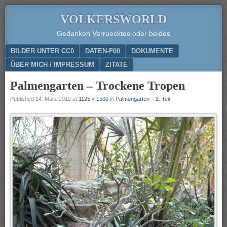
VOLKERSWORLD
Gedanken Verruecktes oder beides
Menu
SKIP TO CONTENT
BILDER UNTER CC0
DATEN-F00
DOKUMENTE
ÜBER MICH / IMPRESSUM
ZITATE
Palmengarten – Trockene Tropen
Published
24. März 2012
at
1125 × 1500
in
Palmengarten – 2. Teil