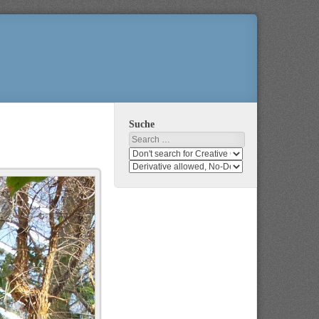
Suche
Search
Search
media
search
for
media
usage
for
rights
modification
rights