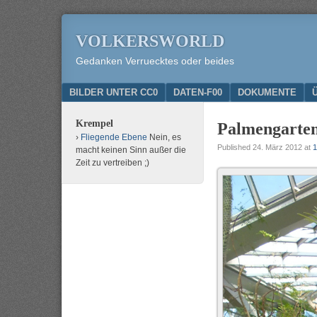
VOLKERSWORLD
Gedanken Verruecktes oder beides
Menu
SKIP TO CONTENT
BILDER UNTER CC0
DATEN-F00
DOKUMENTE
Krempel
Palmengarten
Fliegende Ebene
Nein, es
Published
24. März 2012
at
1
macht keinen Sinn außer die
Zeit zu vertreiben ;)