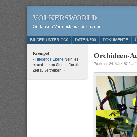
VOLKERSWORLD
Gedanken Verruecktes oder beides
Menu
SKIP TO CONTENT
BILDER UNTER CC0
DATEN-F00
DOKUMENTE
Krempel
Orchideen-Au
Fliegende Ebene
Nein, es
Published
24. März 2012
at
1
macht keinen Sinn außer die
Zeit zu vertreiben ;)