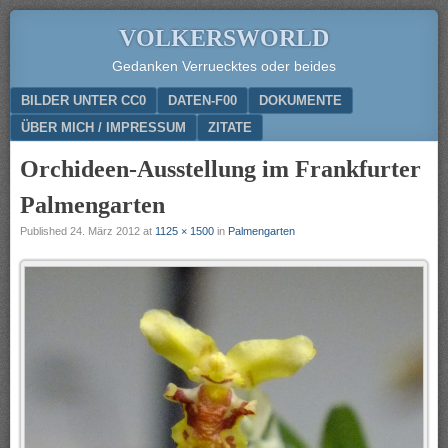
VOLKERSWORLD
Gedanken Verruecktes oder beides
Menu
SKIP TO CONTENT
BILDER UNTER CC0
DATEN-F00
DOKUMENTE
ÜBER MICH / IMPRESSUM
ZITATE
Orchideen-Ausstellung im Frankfurter
Palmengarten
Published
24. März 2012
at
1125 × 1500
in
Palmengarten