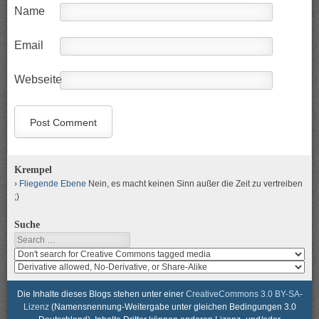
Name
Email
Webseite
Krempel
Fliegende Ebene
Nein, es macht keinen Sinn außer die Zeit zu vertreiben
;)
Suche
Search
Search
media
search
for
media
usage
for
Die Inhalte dieses Blogs stehen unter einer
CreativeCommons 3.0 BY-SA-
rights
modification
Lizenz
(Namensnennung-Weitergabe unter gleichen Bedingungen 3.0
rights